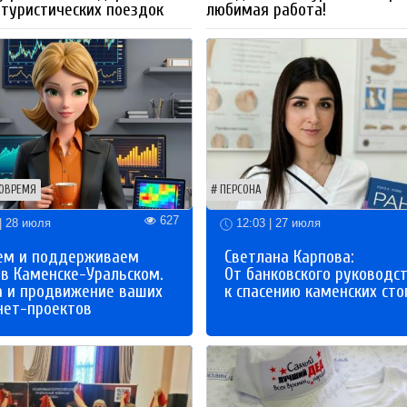
 туристических поездок
любимая работа!
ОВРЕМЯ
ПЕРСОНА
627
| 28 июля
12:03 | 27 июля
ем и поддерживаем
Светлана Карпова:
 в Каменске-Уральском.
От банковского руководс
а и продвижение ваших
к спасению каменских сто
нет-проектов