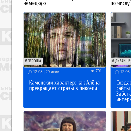
немецкую
по числу
ПЕРСОНА
ДИЗАЙН В
701
12:08 | 29 июля
12:06 
Каменский характер: как Алёна
Созда
превращает стразы в пиксели
сайты
Забот
интер