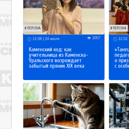
ПЕРСОНА
ПЕРСОНА
1057
12:08 | 24 июля
12:01 
Каменский код: как
«Танец
учительница из Каменска-
педаг
Уральского возрождает
о приз
забытый пряник XIX века
с осо