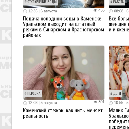
ОТКЛЮЧЕНИЕ ВОДЫ
РАБОТА
455
12:35 | 6 августа
08:08 | 6
Подача холодной воды в Каменске-
Все боль
Уральском выходит на штатный
женщин 
режим в Синарском и Красногорском
и инжен
районах
ПЕРСОНА
ДЕТИ
301
12:03 | 5 августа
10:55 | 5
Каменский стежок: как нить меняет
Малик Ги
реальность
Уральско
победите
перемен