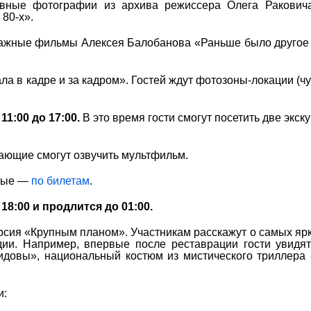
хивные фотографии из архива режиссера Олега Ракович
80-х».
ражные фильмы Алексея Балобанова «Раньше было другое
ла в кадре и за кадром». Гостей ждут фотозоны-локации (чум
1:00 до 17:00.
В это время гости смогут посетить две экску
елающие смогут озвучить мультфильм.
слые —
по билетам
.
8:00 и продлится до 01:00.
рсия «Крупным планом». Участникам расскажут о самых ярк
дии. Например, впервые после реставрации гости увидя
довы», национальный костюм из мистического триллера
и: