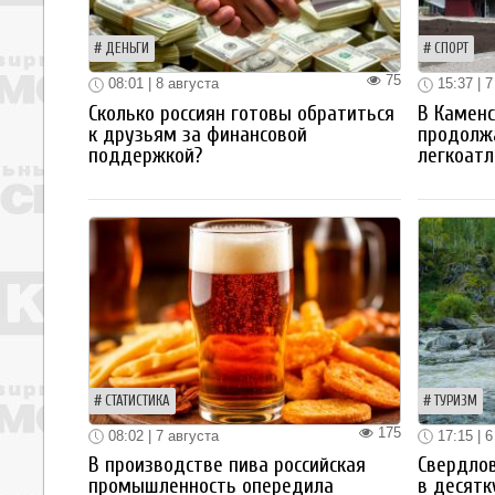
ДЕНЬГИ
СПОРТ
75
08:01 | 8 августа
15:37 | 7
Сколько россиян готовы обратиться
В Каменс
к друзьям за финансовой
продолж
поддержкой?
легкоатл
СТАТИСТИКА
ТУРИЗМ
175
08:02 | 7 августа
17:15 | 6
В производстве пива российская
Свердлов
промышленность опередила
в десятк