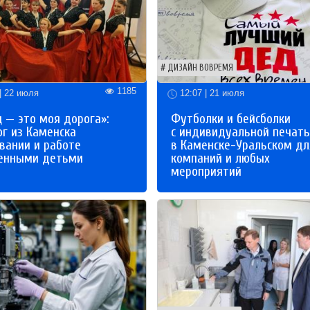
ДИЗАЙН ВОВРЕМЯ
1185
| 22 июля
12:07 | 21 июля
 — это моя дорога»:
Футболки и бейсболки
ог из Каменска
с индивидуальной печат
вании и работе
в Каменске-Уральском дл
бенными детьми
компаний и любых
мероприятий