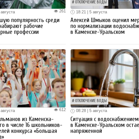
ОТКЛЮЧЕНИЕ ВОДЫ
261
 августа
18:21 | 5 августа
шую популярность среди
Алексей Шмыков оценил ме
набирают рабочие
по нормализации водоснаб
ерные профессии
в Каменске-Уральском
ОТКЛЮЧЕНИЕ ВОДЫ
612
 августа
08:28 | 5 августа
льманов из Каменска-
Ситуация с водоснабжением
го в числе 16 школьников-
в Каменске-Уральском оста
лей конкурса «Большая
напряженной
а»