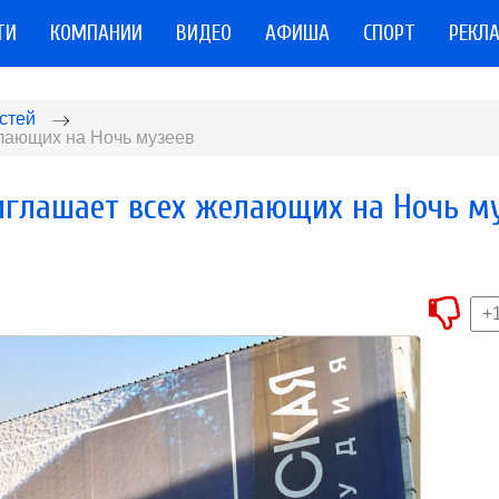
ТИ
КОМПАНИИ
ВИДЕО
АФИША
СПОРТ
РЕКЛ
стей
лающих на Ночь музеев
иглашает всех желающих на Ночь м
+