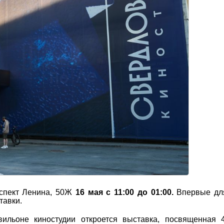
оспект Ленина, 50Ж
16 мая с 11:00 до 01:00.
Впервые дл
тавки.
льоне киностудии откроется выставка, посвященная 4