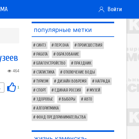
АМА
Войти
популярные метки
СИНТЗ
ПЕРСОНА
ПРОИСШЕСТВИЯ
узеев
РАБОТА
ОБРАЗОВАНИЕ
БЛАГОУСТРОЙСТВО
ПРАЗДНИК
464
СТАТИСТИКА
ОТКЛЮЧЕНИЕ ВОДЫ
ТУРИЗМ
ДИЗАЙН ВОВРЕМЯ
НАГРАДА
1
1
СПОРТ
ЕДИНАЯ РОССИЯ
МУЗЕЙ
ЗДОРОВЬЕ
ВЫБОРЫ
АВТО
АЛГОРИТМИКА
ФОНД ПРЕДПРИНИМАТЕЛЬСТВА
жизнь каменска-