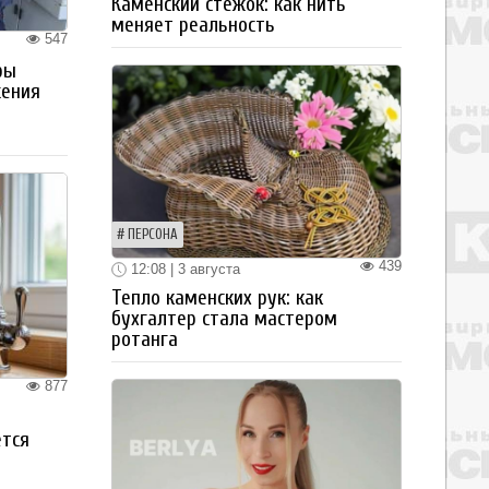
Каменский стежок: как нить
меняет реальность
547
ры
жения
ПЕРСОНА
439
12:08 | 3 августа
Тепло каменских рук: как
бухгалтер стала мастером
ротанга
877
ется