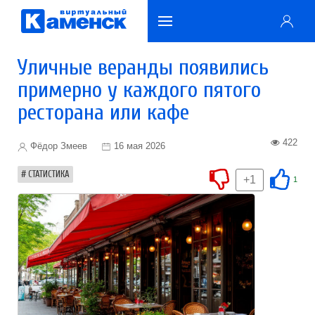
Уличные веранды появились
примерно у каждого пятого
ресторана или кафе
422
Фёдор Змеев
16 мая 2026
СТАТИСТИКА
+1
1