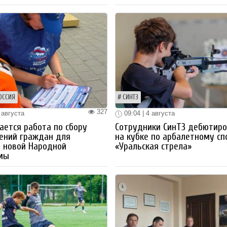
ОССИЯ
СИНТЗ
327
 августа
09:04 | 4 августа
ется работа по сбору
Сотрудники СинТЗ дебютир
ений граждан для
на кубке по арбалетному сп
 новой Народной
«Уральская стрела»
мы