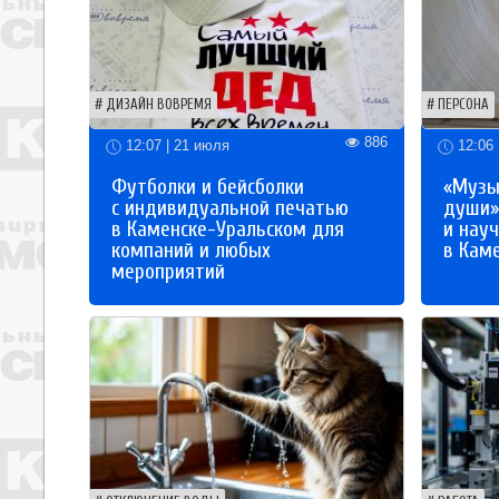
ДИЗАЙН ВОВРЕМЯ
ПЕРСОНА
886
12:07 | 21 июля
12:06 
Футболки и бейсболки
«Музы
с индивидуальной печатью
души»
в Каменске-Уральском для
и науч
компаний и любых
в Кам
мероприятий