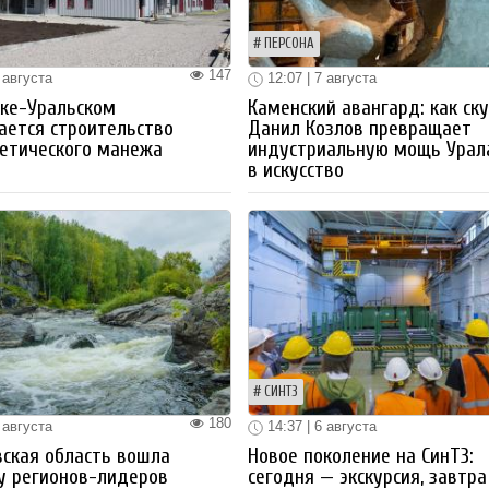
ПЕРСОНА
147
 августа
12:07 | 7 августа
ке-Уральском
Каменский авангард: как ск
ается строительство
Данил Козлов превращает
етического манежа
индустриальную мощь Урал
в искусство
СИНТЗ
180
 августа
14:37 | 6 августа
ская область вошла
Новое поколение на СинТЗ:
у регионов-лидеров
сегодня — экскурсия, завтра