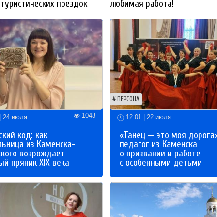
 туристических поездок
любимая работа!
ПЕРСОНА
1048
| 24 июля
12:01 | 22 июля
кий код: как
«Танец — это моя дорога»
льница из Каменска-
педагог из Каменска
ского возрождает
о призвании и работе
й пряник XIX века
с особенными детьми