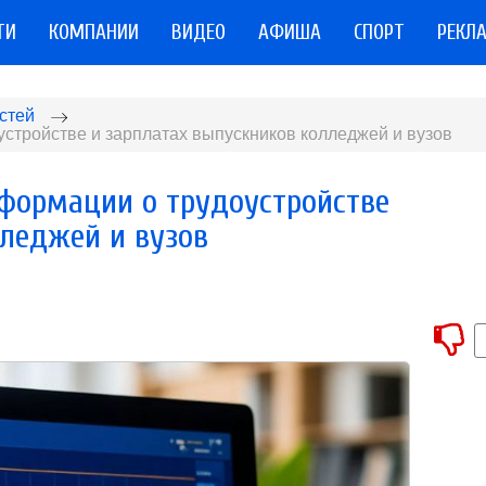
ТИ
КОМПАНИИ
ВИДЕО
АФИША
СПОРТ
РЕКЛ
стей
устройстве и зарплатах выпускников колледжей и вузов
нформации о трудоустройстве
лледжей и вузов