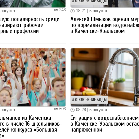
ОТКЛЮЧЕНИЕ ВОДЫ
243
 августа
18:21 | 5 августа
шую популярность среди
Алексей Шмыков оценил ме
набирают рабочие
по нормализации водоснаб
ерные профессии
в Каменске-Уральском
ОТКЛЮЧЕНИЕ ВОДЫ
603
 августа
08:28 | 5 августа
льманов из Каменска-
Ситуация с водоснабжением
го в числе 16 школьников-
в Каменске-Уральском оста
лей конкурса «Большая
напряженной
а»