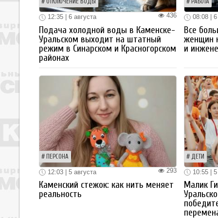
ОТКЛЮЧЕНИЕ ВОДЫ
РАБОТА
436
12:35 | 6 августа
08:08 | 6
Подача холодной воды в Каменске-
Все боль
Уральском выходит на штатный
женщин 
режим в Синарском и Красногорском
и инжен
районах
ПЕРСОНА
ДЕТИ
293
12:03 | 5 августа
10:55 | 5
Каменский стежок: как нить меняет
Малик Ги
реальность
Уральско
победите
перемен