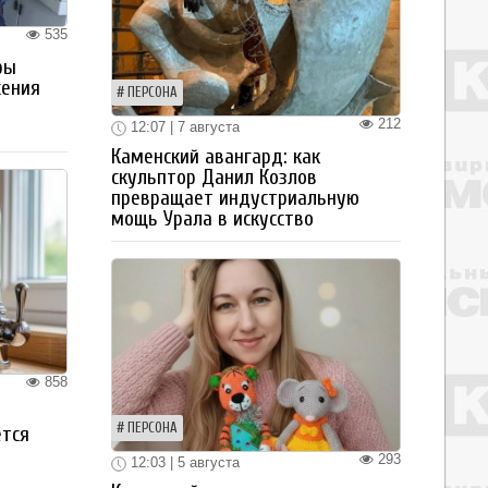
535
ры
жения
ПЕРСОНА
212
12:07 | 7 августа
Каменский авангард: как
скульптор Данил Козлов
превращает индустриальную
мощь Урала в искусство
858
ПЕРСОНА
ется
293
12:03 | 5 августа