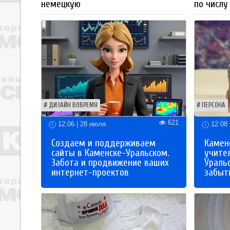
немецкую
по числу
ДИЗАЙН ВОВРЕМЯ
ПЕРСОНА
621
12:06 | 28 июля
12:08 
Создаем и поддерживаем
Каменс
сайты в Каменске-Уральском.
учите
Забота и продвижение ваших
Ураль
интернет-проектов
забыты