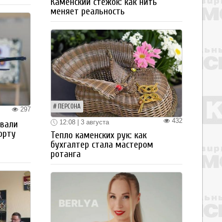
Каменский стежок: как нить
меняет реальность
ПЕРСОНА
297
432
12:08 | 3 августа
овали
орту
Тепло каменских рук: как
бухгалтер стала мастером
ротанга