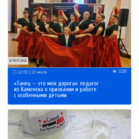
ПЕРСОНА
1220
12:01 | 22 июля
«Танец — это моя дорога»: педагог
из Каменска о призвании и работе
с особенными детьми