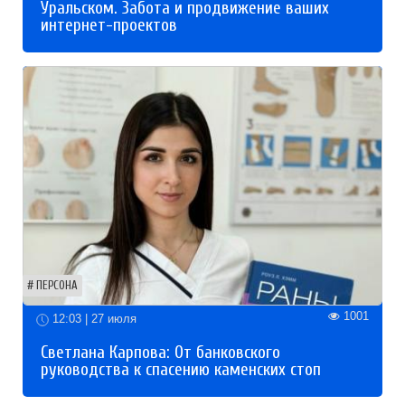
Уральском. Забота и продвижение ваших
интернет-проектов
ПЕРСОНА
1001
12:03 | 27 июля
Светлана Карпова: От банковского
руководства к спасению каменских стоп