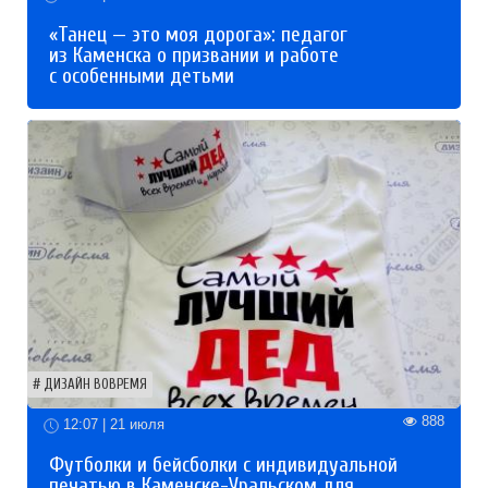
«Танец — это моя дорога»: педагог
из Каменска о призвании и работе
с особенными детьми
ДИЗАЙН ВОВРЕМЯ
888
12:07 | 21 июля
Футболки и бейсболки с индивидуальной
печатью в Каменске-Уральском для