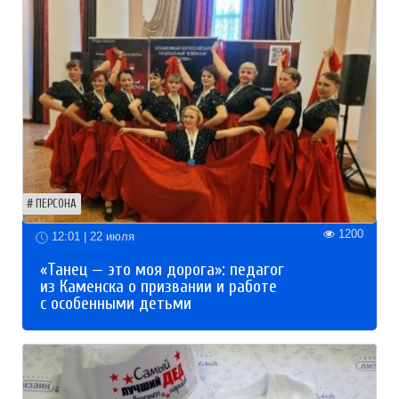
ПЕРСОНА
1200
12:01 | 22 июля
«Танец — это моя дорога»: педагог
из Каменска о призвании и работе
с особенными детьми