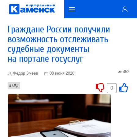
Граждане России получили
возможность отслеживать
судебные документы
на портале госуслуг
452
Фёдор Змеев
08 июня 2026
СУД
0