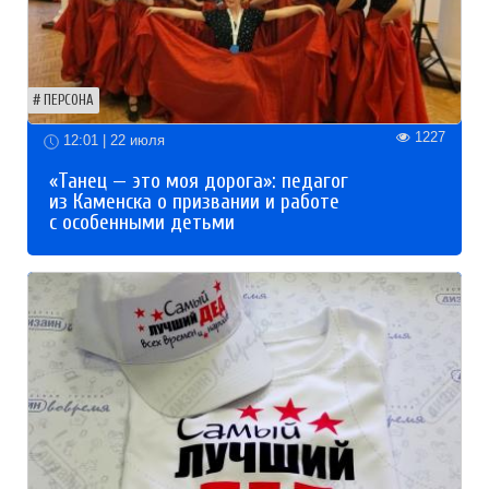
ПЕРСОНА
1227
12:01 | 22 июля
«Танец — это моя дорога»: педагог
из Каменска о призвании и работе
с особенными детьми