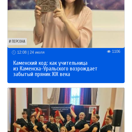
ПЕРСОНА
1106
12:08 | 24 июля
Каменский код: как учительница
из Каменска-Уральского возрождает
забытый пряник XIX века