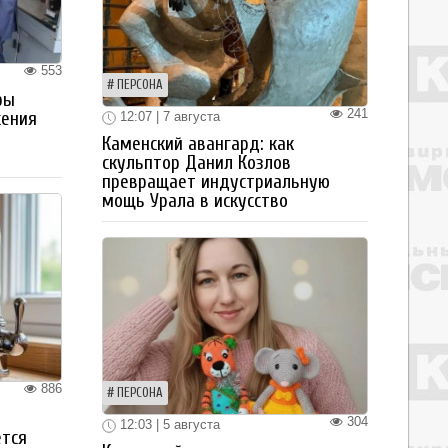
553
ПЕРСОНА
ры
241
жения
12:07 | 7 августа
Каменский авангард: как
скульптор Данил Козлов
превращает индустриальную
мощь Урала в искусство
886
ПЕРСОНА
304
12:03 | 5 августа
ется