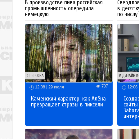
В производстве пива российская
Свердлов
промышленность опередила
в десятк
немецкую
по числу
ПЕРСОНА
ДИЗАЙН В
707
12:08 | 29 июля
12:06 
Каменский характер: как Алёна
Созда
превращает стразы в пиксели
сайты
Забот
интер