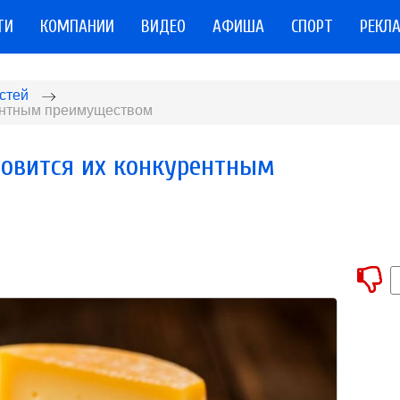
ТИ
КОМПАНИИ
ВИДЕО
АФИША
СПОРТ
РЕКЛ
стей
рентным преимуществом
новится их конкурентным