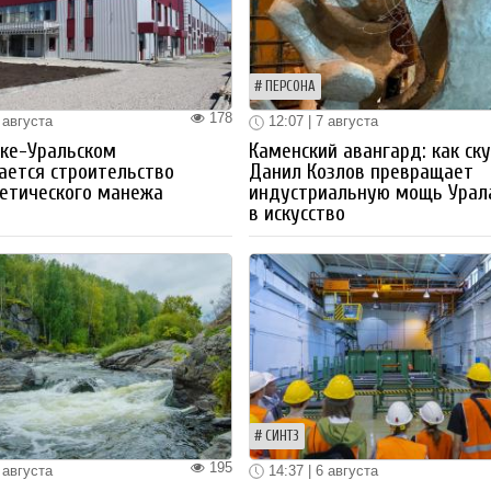
ПЕРСОНА
178
 августа
12:07 | 7 августа
ке-Уральском
Каменский авангард: как ск
ается строительство
Данил Козлов превращает
етического манежа
индустриальную мощь Урал
в искусство
СИНТЗ
195
 августа
14:37 | 6 августа