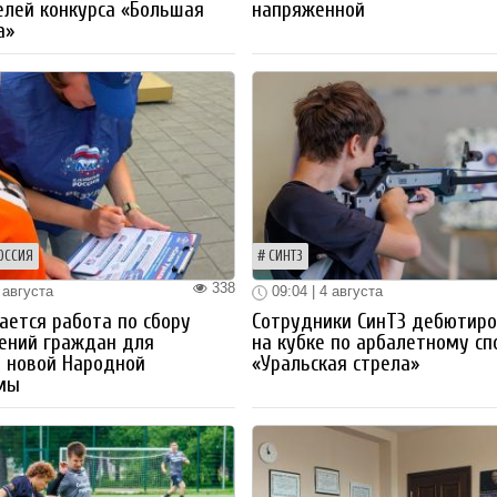
лей конкурса «Большая
напряженной
а»
ОССИЯ
СИНТЗ
338
 августа
09:04 | 4 августа
ется работа по сбору
Сотрудники СинТЗ дебютир
ений граждан для
на кубке по арбалетному сп
 новой Народной
«Уральская стрела»
мы