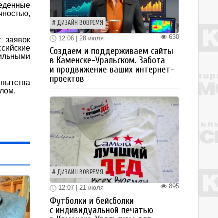
веденные
чностью,
ДИЗАЙН ВОВРЕМЯ
630
12:06 | 28 июля
т заявок
ссийские
Создаем и поддерживаем сайты
тильными
в Каменске-Уральском. Забота
и продвижение ваших интернет-
проектов
опытства
лом.
ДИЗАЙН ВОВРЕМЯ
895
12:07 | 21 июля
Футболки и бейсболки
с индивидуальной печатью