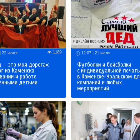
ДИЗАЙН ВОВРЕМЯ
1189
| 22 июля
12:07 | 21 июля
 — это моя дорога»:
Футболки и бейсболки
ог из Каменска
с индивидуальной печат
вании и работе
в Каменске-Уральском дл
бенными детьми
компаний и любых
мероприятий