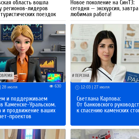
ская область вошла
Новое поколение на СинТЗ:
у регионов-лидеров
сегодня — экскурсия, завтра
 туристических поездок
любимая работа!
ОВРЕМЯ
ПЕРСОНА
630
| 28 июля
12:03 | 27 июля
ем и поддерживаем
Светлана Карпова:
 в Каменске-Уральском.
От банковского руководс
а и продвижение ваших
к спасению каменских сто
нет-проектов