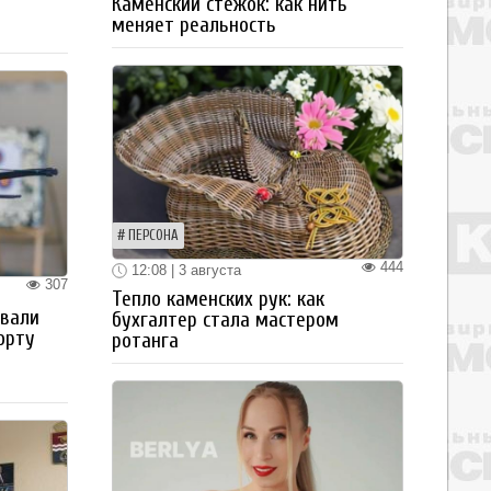
Каменский стежок: как нить
меняет реальность
ПЕРСОНА
444
12:08 | 3 августа
307
Тепло каменских рук: как
овали
бухгалтер стала мастером
орту
ротанга