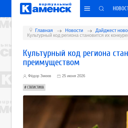
НОВОС
Главная
Новости
Дайджест ново
Культурный код региона становится их конку
Культурный код региона ста
преимуществом
Фёдор Змеев
25 июня 2026
СТАТИСТИКА