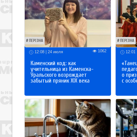
ПЕРСОНА
ПЕРСОНА
1062
12:08 | 24 июля
12:01 
Каменский код: как
«Танец
учительница из Каменска-
педаг
Уральского возрождает
о приз
забытый пряник XIX века
с осо