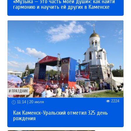
«Музыка — это часть моей души»: как найти
гармонию и научить ей других в Каменске
ПРАЗДНИК
2224
11:14 | 20 июля
Как Каменск-Уральский отметил 325 день
рождения