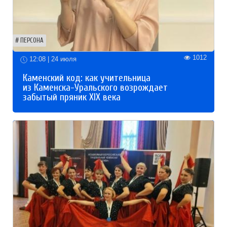
ПЕРСОНА
1012
12:08 | 24 июля
Каменский код: как учительница
из Каменска-Уральского возрождает
забытый пряник XIX века