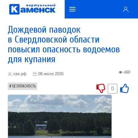
Дождевой паводок
в Свердловской области
повысил опасность водоемов
для купания
490
све.рф
08 июля 2026
БЕЗОПАСНОСТЬ
0