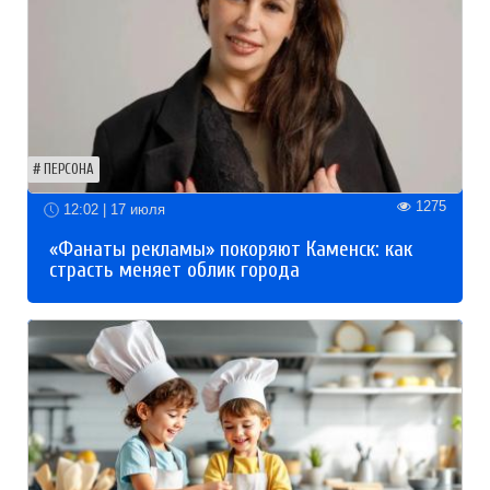
ПЕРСОНА
1275
12:02 | 17 июля
«Фанаты рекламы» покоряют Каменск: как
страсть меняет облик города