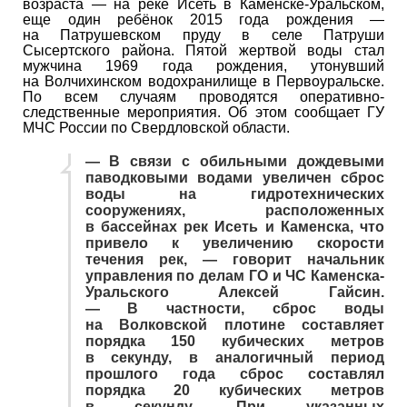
возраста — на реке Исеть в Каменске-Уральском,
еще один ребёнок 2015 года рождения —
на Патрушевском пруду в селе Патруши
Сысертского района. Пятой жертвой воды стал
мужчина 1969 года рождения, утонувший
на Волчихинском водохранилище в Первоуральске.
По всем случаям проводятся оперативно-
следственные мероприятия. Об этом сообщает ГУ
МЧС России по Свердловской области.
— В связи с обильными дождевыми
паводковыми водами увеличен сброс
воды на гидротехнических
сооружениях, расположенных
в бассейнах рек Исеть и Каменска, что
привело к увеличению скорости
течения рек, — говорит начальник
управления по делам ГО и ЧС Каменска-
Уральского Алексей Гайсин.
— В частности, сброс воды
на Волковской плотине составляет
порядка 150 кубических метров
в секунду, в аналогичный период
прошлого года сброс составлял
порядка 20 кубических метров
в секунду. При указанных