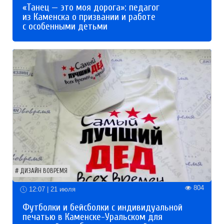
«Танец — это моя дорога»: педагог
из Каменска о призвании и работе
с особенными детьми
ДИЗАЙН ВОВРЕМЯ
804
12:07 | 21 июля
Футболки и бейсболки с индивидуальной
печатью в Каменске-Уральском для