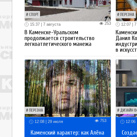
СПОРТ
ПЕРСОНА
253
15:37 | 7 августа
12:07 | 7
В Каменске-Уральском
Каменски
продолжается строительство
Данил К
легкоатлетического манежа
индустр
в искусс
ПЕРСОНА
ДИЗАЙН В
753
12:08 | 29 июля
12:06 
Каменский характер: как Алёна
Созда