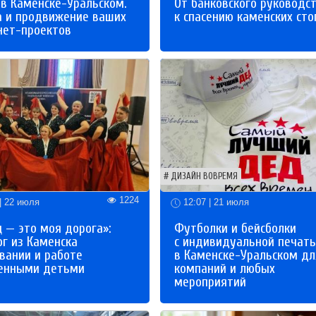
 в Каменске-Уральском.
От банковского руководс
а и продвижение ваших
к спасению каменских сто
нет-проектов
ДИЗАЙН ВОВРЕМЯ
1224
| 22 июля
12:07 | 21 июля
 — это моя дорога»:
Футболки и бейсболки
ог из Каменска
с индивидуальной печат
вании и работе
в Каменске-Уральском дл
бенными детьми
компаний и любых
мероприятий