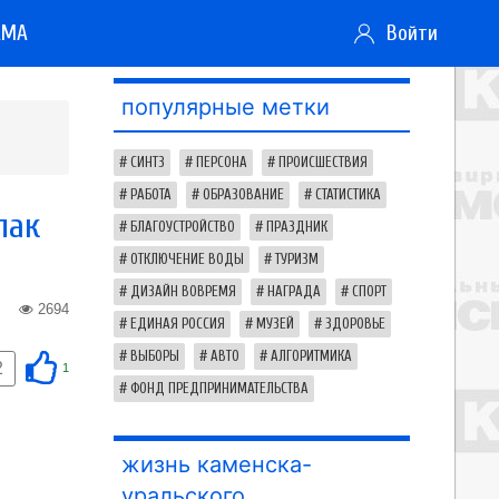
АМА
Войти
популярные метки
СИНТЗ
ПЕРСОНА
ПРОИСШЕСТВИЯ
РАБОТА
ОБРАЗОВАНИЕ
СТАТИСТИКА
пак
БЛАГОУСТРОЙСТВО
ПРАЗДНИК
ОТКЛЮЧЕНИЕ ВОДЫ
ТУРИЗМ
ДИЗАЙН ВОВРЕМЯ
НАГРАДА
СПОРТ
2694
ЕДИНАЯ РОССИЯ
МУЗЕЙ
ЗДОРОВЬЕ
ВЫБОРЫ
АВТО
АЛГОРИТМИКА
2
1
ФОНД ПРЕДПРИНИМАТЕЛЬСТВА
жизнь каменска-
уральского