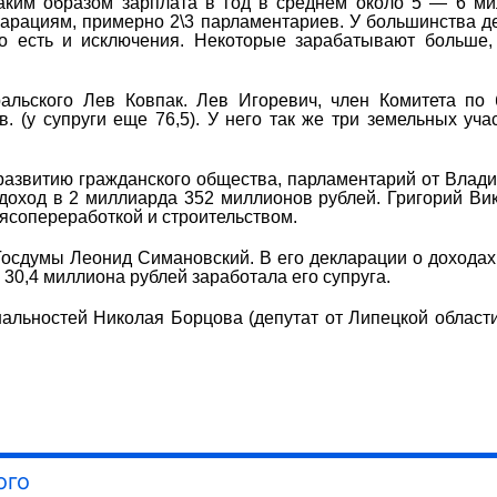
Таким образом зарплата в год в среднем около 5 — 6 м
кларациям, примерно 2\3 парламентариев. У большинства д
о есть и исключения. Некоторые зарабатывают больше,
ральского Лев Ковпак. Лев Игоревич, член Комитета по
. (у супруги еще 76,5). У него так же три земельных учас
развитию гражданского общества, парламентарий от Влад
доход в 2 миллиарда 352 миллионов рублей. Григорий Ви
ясопереработкой и строительством.
осдумы Леонид Симановский. В его декларации о доходах
30,4 миллиона рублей заработала его супруга.
нальностей Николая Борцова (депутат от Липецкой област
ого