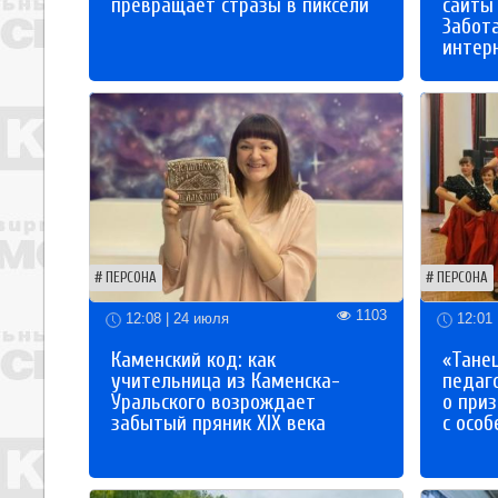
превращает стразы в пиксели
сайты
Забот
интер
ПЕРСОНА
ПЕРСОНА
1103
12:08 | 24 июля
12:01 
Каменский код: как
«Танец
учительница из Каменска-
педаг
Уральского возрождает
о приз
забытый пряник XIX века
с осо