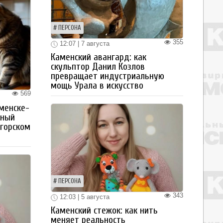
ПЕРСОНА
355
12:07 | 7 августа
Каменский авангард: как
скульптор Данил Козлов
превращает индустриальную
мощь Урала в искусство
569
менске-
тный
огорском
ПЕРСОНА
343
12:03 | 5 августа
Каменский стежок: как нить
меняет реальность