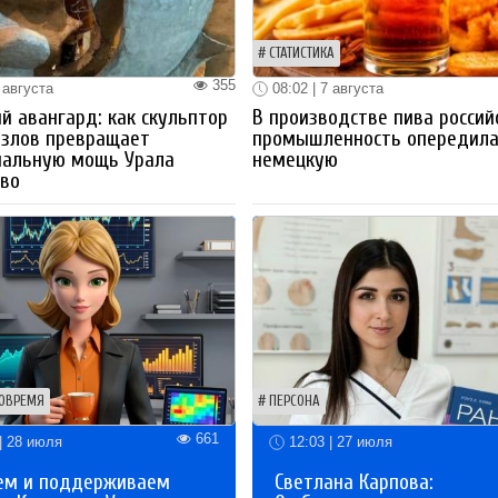
СТАТИСТИКА
355
 августа
08:02 | 7 августа
й авангард: как скульптор
В производстве пива россий
озлов превращает
промышленность опередил
иальную мощь Урала
немецкую
тво
ОВРЕМЯ
ПЕРСОНА
661
| 28 июля
12:03 | 27 июля
ем и поддерживаем
Светлана Карпова: