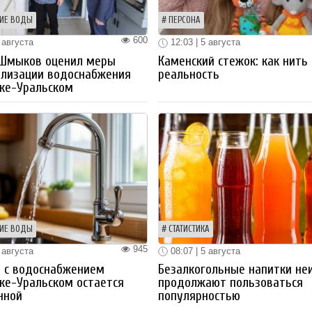
ИЕ ВОДЫ
ПЕРСОНА
600
 августа
12:03 | 5 августа
 Шмыков оценил меры
Каменский стежок: как нить
ализации водоснабжения
реальность
ке-Уральском
ИЕ ВОДЫ
СТАТИСТИКА
945
 августа
08:07 | 5 августа
 с водоснабжением
Безалкогольные напитки не
ке-Уральском остается
продолжают пользоваться
нной
популярностью