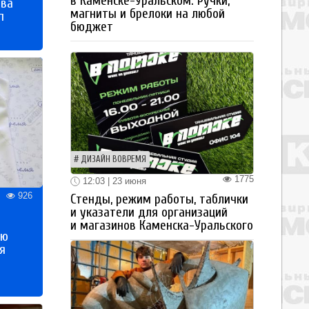
в Каменске-Уральском. Ручки,
тва
магниты и брелоки на любой
п
бюджет
ДИЗАЙН ВОВРЕМЯ
1775
12:03 | 23 июня
926
Стенды, режим работы, таблички
и указатели для организаций
и магазинов Каменска-Уральского
ью
я