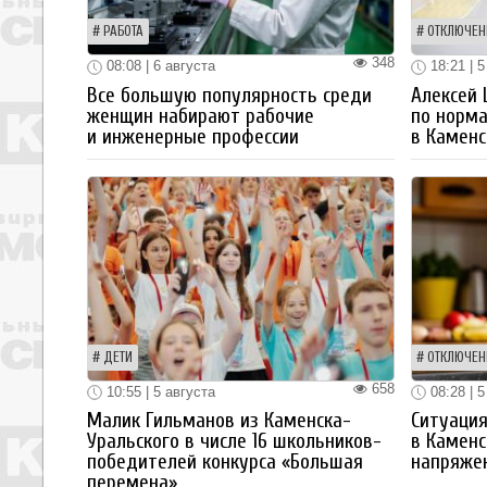
РАБОТА
ОТКЛЮЧЕН
348
08:08 | 6 августа
18:21 | 5
Все большую популярность среди
Алексей
женщин набирают рабочие
по норм
и инженерные профессии
в Каменс
ДЕТИ
ОТКЛЮЧЕН
658
10:55 | 5 августа
08:28 | 5
Малик Гильманов из Каменска-
Ситуация
Уральского в числе 16 школьников-
в Каменс
победителей конкурса «Большая
напряже
перемена»