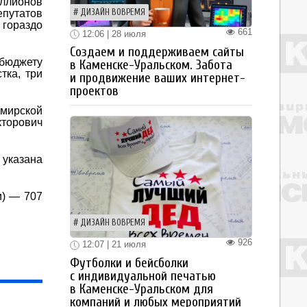
иллионов
ДИЗАЙН ВОВРЕМЯ
епутатов
 гораздо
661
12:06 | 28 июля
Создаем и поддерживаем сайты
 бюджету
в Каменске-Уральском. Забота
тка, три
и продвижение ваших интернет-
проектов
имирской
кторович
 указана
и) — 707
ДИЗАЙН ВОВРЕМЯ
926
12:07 | 21 июля
Футболки и бейсболки
с индивидуальной печатью
в Каменске-Уральском для
компаний и любых мероприятий