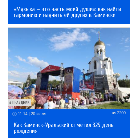
«Музыка — это часть моей души»: как найти
гармонию и научить ей других в Каменске
ПРАЗДНИК
2200
11:14 | 20 июля
Как Каменск-Уральский отметил 325 день
рождения