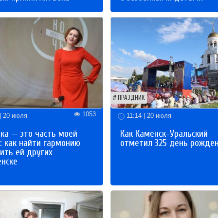
ПРАЗДНИК
1053
| 20 июля
11:14 | 20 июля
ка — это часть моей
Как Каменск-Уральский
: как найти гармонию
отметил 325 день рожде
ить ей других
енске