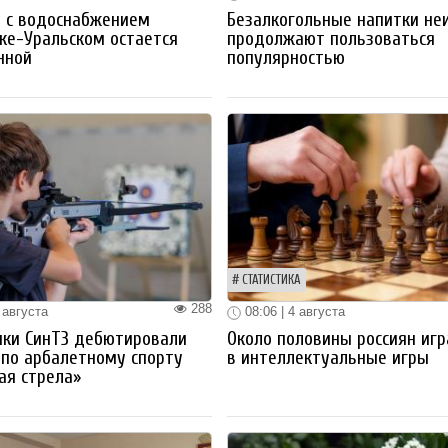
 с водоснабжением
Безалкогольные напитки не
ке-Уральском остается
продолжают пользоваться
нной
популярностью
СТАТИСТИКА
288
 августа
08:06 | 4 августа
ики СинТЗ дебютировали
Около половины россиян иг
 по арбалетному спорту
в интеллектуальные игры
ая стрела»