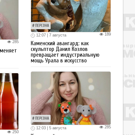
ПЕРСОНА
189
12:07 | 7 августа
285
Каменский авангард: как
скульптор Данил Козлов
 меняет
превращает индустриальную
мощь Урала в искусство
ПЕРСОНА
285
12:03 | 5 августа
250