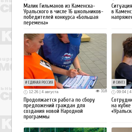
Малик Гильманов из Каменска-
Ситуация
Уральского в числе 16 школьников-
в Каменс
победителей конкурса «Большая
напряже
перемена»
ЕДИНАЯ РОССИЯ
СИНТЗ
318
12:26 | 4 августа
09:04 | 4
Продолжается работа по сбору
Сотрудн
предложений граждан для
на кубке
создания новой Народной
«Уральск
программы