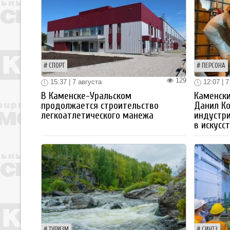
СПОРТ
ПЕРСОНА
129
15:37 | 7 августа
12:07 | 7
В Каменске-Уральском
Каменски
продолжается строительство
Данил К
легкоатлетического манежа
индустр
в искусс
ТУРИЗМ
СИНТЗ