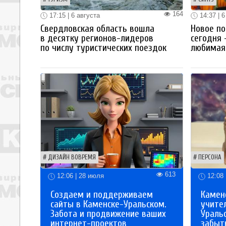
164
17:15 | 6 августа
14:37 | 6
Свердловская область вошла
Новое по
в десятку регионов-лидеров
сегодня 
по числу туристических поездок
любимая 
ДИЗАЙН ВОВРЕМЯ
ПЕРСОНА
613
12:06 | 28 июля
12:08 
Создаем и поддерживаем
Каменс
сайты в Каменске-Уральском.
учите
Забота и продвижение ваших
Ураль
интернет-проектов
забыты