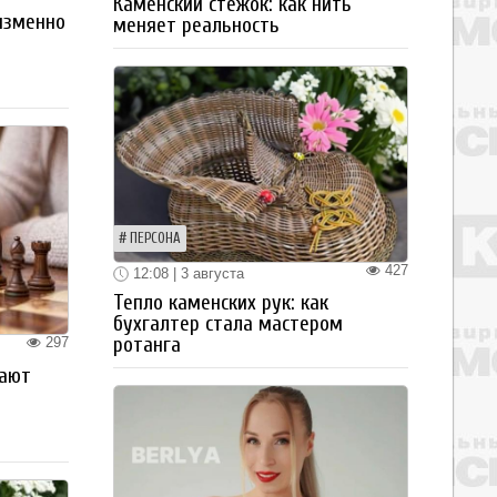
Каменский стежок: как нить
изменно
меняет реальность
ПЕРСОНА
427
12:08 | 3 августа
Тепло каменских рук: как
бухгалтер стала мастером
ротанга
297
рают