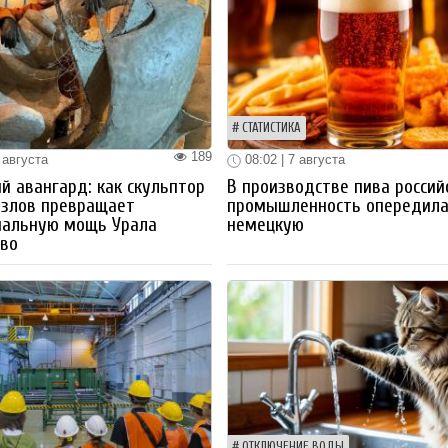
СТАТИСТИКА
189
 августа
08:02 | 7 августа
й авангард: как скульптор
В производстве пива россий
озлов превращает
промышленность опередил
иальную мощь Урала
немецкую
тво
ОТКЛЮЧЕНИЕ ВОДЫ