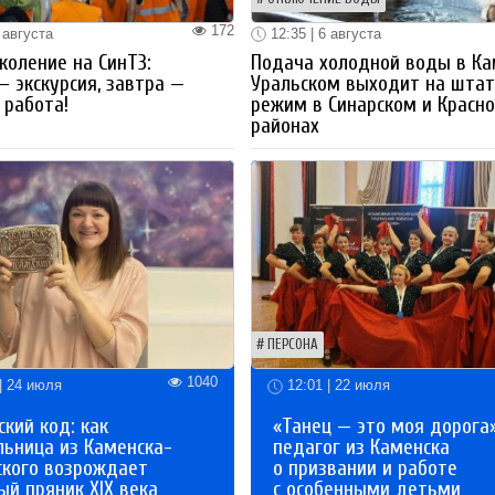
172
 августа
12:35 | 6 августа
коление на СинТЗ:
Подача холодной воды в Ка
— экскурсия, завтра —
Уральском выходит на шта
работа!
режим в Синарском и Красн
районах
ПЕРСОНА
1040
| 24 июля
12:01 | 22 июля
кий код: как
«Танец — это моя дорога»
льница из Каменска-
педагог из Каменска
ского возрождает
о призвании и работе
й пряник XIX века
с особенными детьми