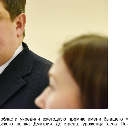
й области учредили ежегодную премию имени бывшего м
ьского рынка Дмитрия Дегтярёва, уроженца села Пок