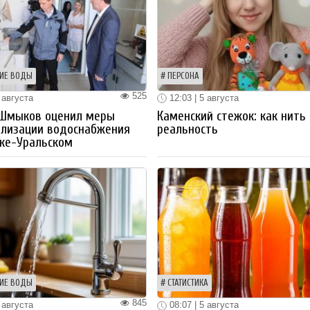
ИЕ ВОДЫ
ПЕРСОНА
525
 августа
12:03 | 5 августа
 Шмыков оценил меры
Каменский стежок: как нить
ализации водоснабжения
реальность
ке-Уральском
ИЕ ВОДЫ
СТАТИСТИКА
845
 августа
08:07 | 5 августа