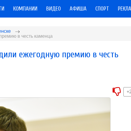
ТИ
КОМПАНИИ
ВИДЕО
АФИША
СПОРТ
РЕКЛ
енске
премию в честь каменца
едили ежегодную премию в честь
+