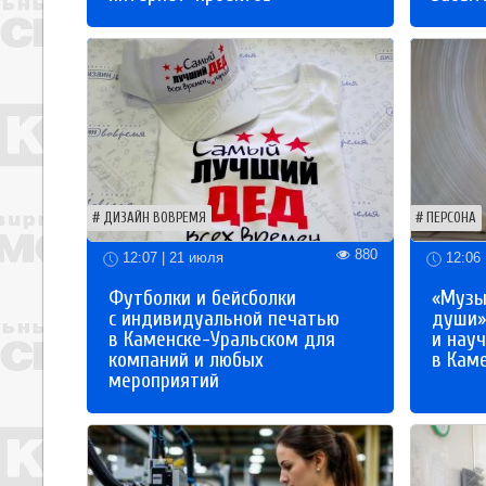
ДИЗАЙН ВОВРЕМЯ
ПЕРСОНА
880
12:07 | 21 июля
12:06 
Футболки и бейсболки
«Музы
с индивидуальной печатью
души»
в Каменске-Уральском для
и науч
компаний и любых
в Кам
мероприятий