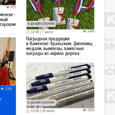
421
менске-
тный
огорском
ДИЗАЙН ВОВРЕМЯ
1449
12:08 | 7 июля
Наградная продукция
в Каменске-Уральском. Дипломы,
медали, вымпелы, памятные
награды из акрила дерева
1168
:
ДИЗАЙН ВОВРЕМЯ
1923
12:06 | 30 июня