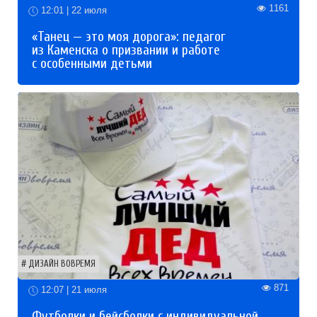
1161
12:01 | 22 июля
«Танец — это моя дорога»: педагог
из Каменска о призвании и работе
с особенными детьми
ДИЗАЙН ВОВРЕМЯ
871
12:07 | 21 июля
Футболки и бейсболки с индивидуальной