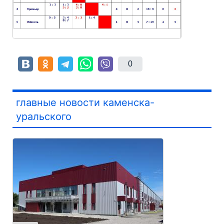
0
главные новости каменска-
уральского