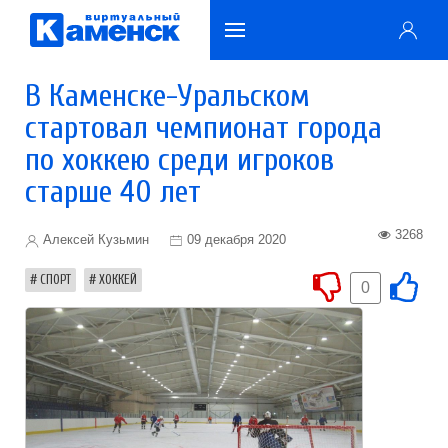
В Каменске-Уральском
стартовал чемпионат города
по хоккею среди игроков
старше 40 лет
3268
Алексей Кузьмин
09 декабря 2020
СПОРТ
ХОККЕЙ
0