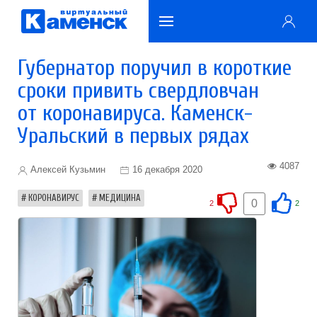
Губернатор поручил в короткие
сроки привить свердловчан
от коронавируса. Каменск-
Уральский в первых рядах
4087
Алексей Кузьмин
16 декабря 2020
КОРОНАВИРУС
МЕДИЦИНА
0
2
2