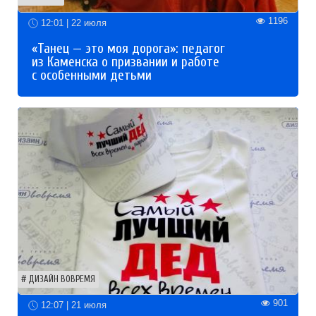
1196
12:01 | 22 июля
«Танец — это моя дорога»: педагог
из Каменска о призвании и работе
с особенными детьми
ДИЗАЙН ВОВРЕМЯ
901
12:07 | 21 июля