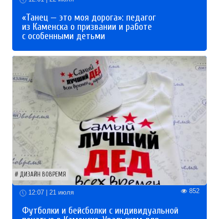
«Танец — это моя дорога»: педагог
из Каменска о призвании и работе
с особенными детьми
ДИЗАЙН ВОВРЕМЯ
852
12:07 | 21 июля
Футболки и бейсболки с индивидуальной