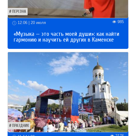
ПЕРСОНА
985
12:06 | 20 июля
«Музыка — это часть моей души»: как найти
гармонию и научить ей других в Каменске
ПРАЗДНИК
2176