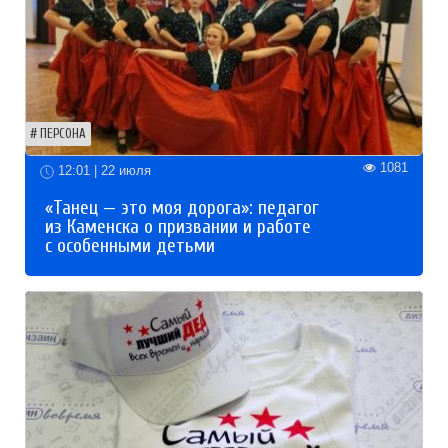
ПЕРСОНА
1081
12:01 | 22 июля
«Танец — это моя дорога»: педагог
из Каменска о призвании и работе
с особенными детьми