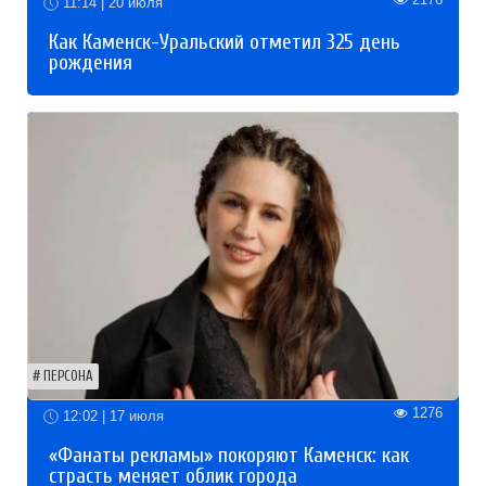
11:14 | 20 июля
Как Каменск-Уральский отметил 325 день
рождения
ПЕРСОНА
1276
12:02 | 17 июля
«Фанаты рекламы» покоряют Каменск: как
страсть меняет облик города