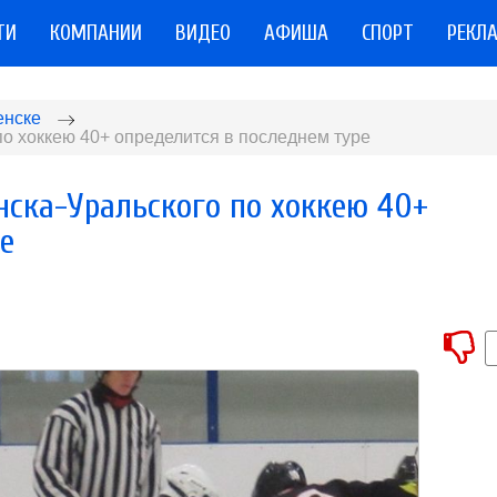
ТИ
КОМПАНИИ
ВИДЕО
АФИША
СПОРТ
РЕКЛ
енске
о хоккею 40+ определится в последнем туре
нска-Уральского по хоккею 40+
е