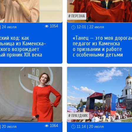
ПЕРСОНА
1054
| 24 июля
12:01 | 22 июля
кий код: как
«Танец — это моя дорога»
льница из Каменска-
педагог из Каменска
ского возрождает
о призвании и работе
й пряник XIX века
с особенными детьми
ПРАЗДНИК
1064
| 20 июля
11:14 | 20 июля