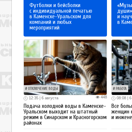
Футболки и бейсболки
«Музы
с индивидуальной печатью
души»
в Каменске-Уральском для
и науч
компаний и любых
в Кам
мероприятий
ОТКЛЮЧЕНИЕ ВОДЫ
РАБОТА
448
12:35 | 6 августа
08:08 | 6
Подача холодной воды в Каменске-
Все боль
Уральском выходит на штатный
женщин 
режим в Синарском и Красногорском
и инжен
районах