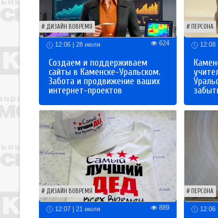
ДИЗАЙН ВОВРЕМЯ
ПЕРСОНА
624
12:06 | 28 июля
12:08 
Создаем и поддерживаем
Каменс
сайты в Каменске-Уральском.
учите
Забота и продвижение ваших
Ураль
интернет-проектов
забыты
ДИЗАЙН ВОВРЕМЯ
ПЕРСОНА
889
12:07 | 21 июля
12:06 