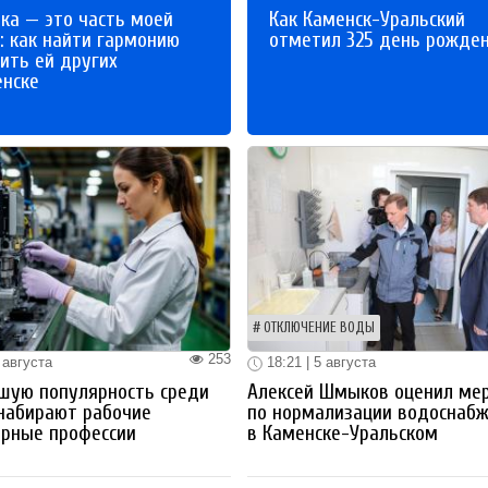
ка — это часть моей
Как Каменск-Уральский
: как найти гармонию
отметил 325 день рожде
ить ей других
енске
ОТКЛЮЧЕНИЕ ВОДЫ
253
 августа
18:21 | 5 августа
шую популярность среди
Алексей Шмыков оценил ме
набирают рабочие
по нормализации водоснаб
ерные профессии
в Каменске-Уральском