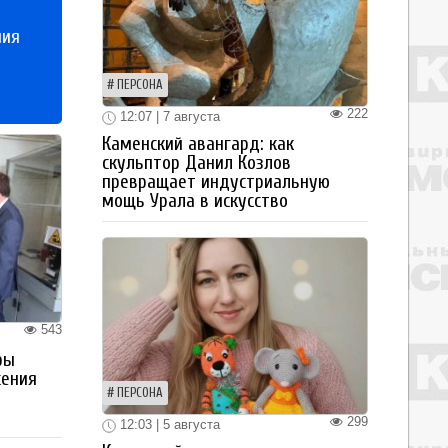
ния
ПЕРСОНА
222
12:07 | 7 августа
Каменский авангард: как
скульптор Данил Козлов
превращает индустриальную
мощь Урала в искусство
543
ры
жения
ПЕРСОНА
299
12:03 | 5 августа