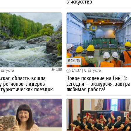
в искусство
СИНТЗ
189
 августа
14:37 | 6 августа
ская область вошла
Новое поколение на СинТЗ:
у регионов-лидеров
сегодня — экскурсия, завтра
 туристических поездок
любимая работа!