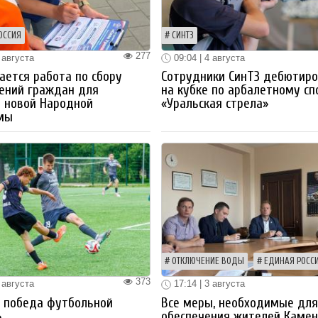
ОССИЯ
СИНТЗ
277
 августа
09:04 | 4 августа
ется работа по сбору
Сотрудники СинТЗ дебютир
ений граждан для
на кубке по арбалетному сп
 новой Народной
«Уральская стрела»
мы
ОТКЛЮЧЕНИЕ ВОДЫ
ЕДИНАЯ РОСС
373
 августа
17:14 | 3 августа
я победа футбольной
Все меры, необходимые дл
»
обеспечения жителей Камен