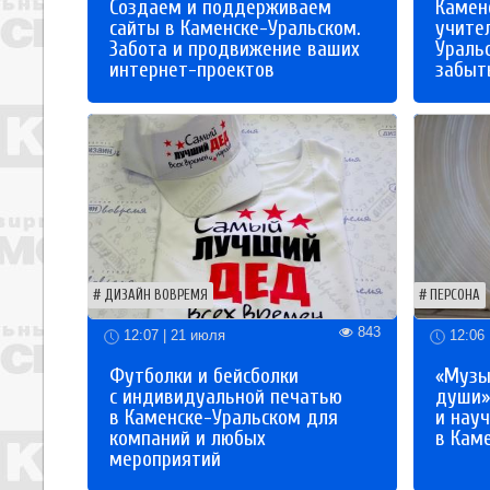
Создаем и поддерживаем
Каменс
сайты в Каменске-Уральском.
учите
Забота и продвижение ваших
Ураль
интернет-проектов
забыты
ДИЗАЙН ВОВРЕМЯ
ПЕРСОНА
843
12:07 | 21 июля
12:06 
Футболки и бейсболки
«Музы
с индивидуальной печатью
души»
в Каменске-Уральском для
и науч
компаний и любых
в Кам
мероприятий