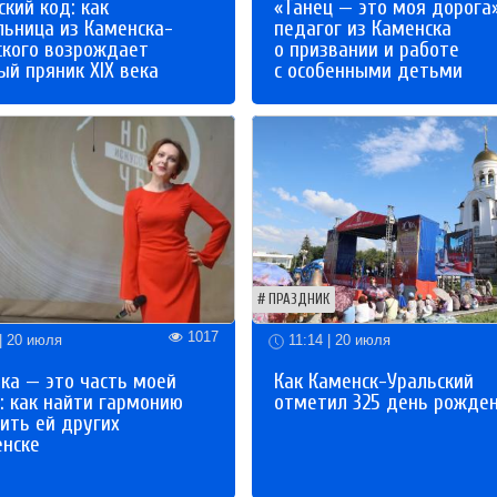
кий код: как
«Танец — это моя дорога»
льница из Каменска-
педагог из Каменска
ского возрождает
о призвании и работе
й пряник XIX века
с особенными детьми
ПРАЗДНИК
1017
| 20 июля
11:14 | 20 июля
ка — это часть моей
Как Каменск-Уральский
: как найти гармонию
отметил 325 день рожде
ить ей других
енске