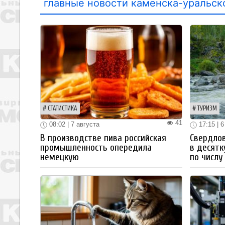
главные новости каменска-уральск
СТАТИСТИКА
ТУРИЗМ
41
08:02 | 7 августа
17:15 | 6
В производстве пива российская
Свердлов
промышленность опередила
в десятк
немецкую
по числу