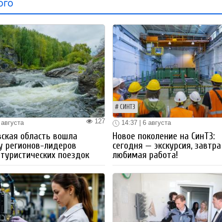
ого
СИНТЗ
127
 августа
14:37 | 6 августа
ская область вошла
Новое поколение на СинТЗ:
у регионов-лидеров
сегодня — экскурсия, завтра
 туристических поездок
любимая работа!