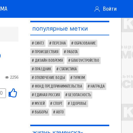
АМА
Войти
популярные метки
СИНТЗ
ПЕРСОНА
ОБРАЗОВАНИЕ
о
ПРОИСШЕСТВИЯ
РАБОТА
ДИЗАЙН ВОВРЕМЯ
БЛАГОУСТРОЙСТВО
ПРАЗДНИК
СТАТИСТИКА
2256
ОТКЛЮЧЕНИЕ ВОДЫ
ТУРИЗМ
ФОНД ПРЕДПРИНИМАТЕЛЬСТВА
НАГРАДА
0
ЕДИНАЯ РОССИЯ
БЕЗОПАСНОСТЬ
МУЗЕЙ
СПОРТ
ЗДОРОВЬЕ
ВЫБОРЫ
АВТО
жизнь каменска-