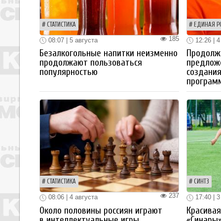
СТАТИСТИКА
ЕДИНАЯ Р
185
08:07 | 5 августа
12:26 | 4
Безалкогольные напитки неизменно
Продолжа
продолжают пользоваться
предлож
популярностью
создания
програм
СТАТИСТИКА
СИНТЗ
237
08:06 | 4 августа
17:40 | 3
Около половины россиян играют
Красива
в интеллектуальные игры
«Синары