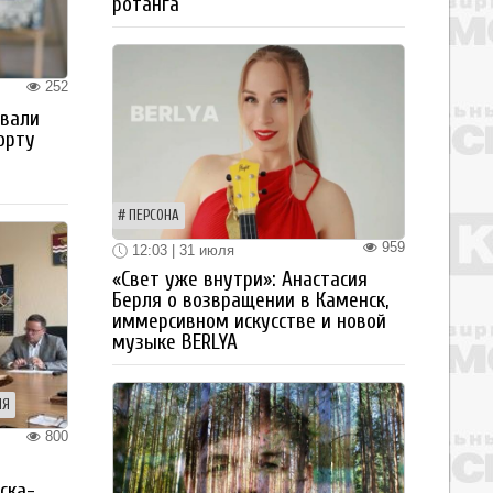
ротанга
252
овали
орту
ПЕРСОНА
959
12:03 | 31 июля
«Свет уже внутри»: Анастасия
Берля о возвращении в Каменск,
иммерсивном искусстве и новой
музыке BERLYA
ИЯ
800
я
ска-