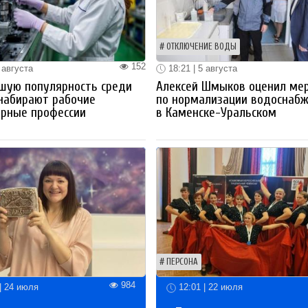
ОТКЛЮЧЕНИЕ ВОДЫ
152
 августа
18:21 | 5 августа
шую популярность среди
Алексей Шмыков оценил ме
набирают рабочие
по нормализации водоснаб
ерные профессии
в Каменске-Уральском
ПЕРСОНА
984
| 24 июля
12:01 | 22 июля