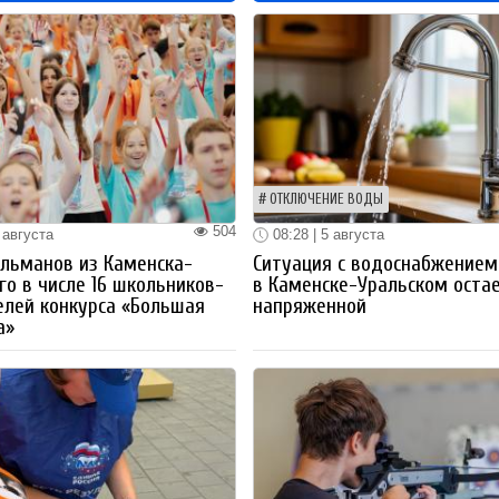
ОТКЛЮЧЕНИЕ ВОДЫ
504
 августа
08:28 | 5 августа
льманов из Каменска-
Ситуация с водоснабжением
го в числе 16 школьников-
в Каменске-Уральском оста
лей конкурса «Большая
напряженной
а»