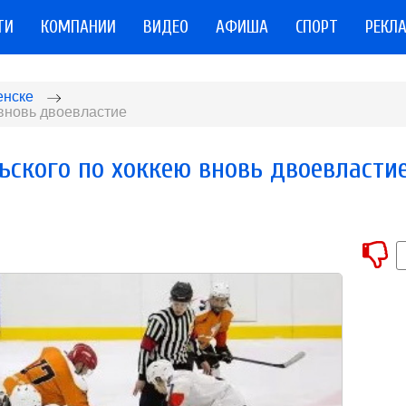
ТИ
КОМПАНИИ
ВИДЕО
АФИША
СПОРТ
РЕКЛ
енске
 вновь двоевластие
ьского по хоккею вновь двоевласти