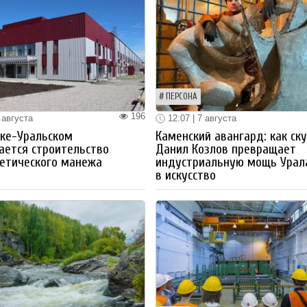
ПЕРСОНА
196
 августа
12:07 | 7 августа
ке-Уральском
Каменский авангард: как ск
ается строительство
Данил Козлов превращает
етического манежа
индустриальную мощь Урал
в искусство