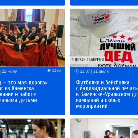
ДИЗАЙН ВОВРЕМЯ
1196
| 22 июля
12:07 | 21 июля
 — это моя дорога»:
Футболки и бейсболки
ог из Каменска
с индивидуальной печат
вании и работе
в Каменске-Уральском дл
бенными детьми
компаний и любых
мероприятий