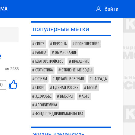
АМА
Войти
популярные метки
СИНТЗ
ПЕРСОНА
ПРОИСШЕСТВИЯ
е
РАБОТА
ОБРАЗОВАНИЕ
БЛАГОУСТРОЙСТВО
ПРАЗДНИК
2283
СТАТИСТИКА
ОТКЛЮЧЕНИЕ ВОДЫ
ТУРИЗМ
ДИЗАЙН ВОВРЕМЯ
НАГРАДА
0
СПОРТ
ЕДИНАЯ РОССИЯ
МУЗЕЙ
ЗДОРОВЬЕ
ВЫБОРЫ
АВТО
АЛГОРИТМИКА
ФОНД ПРЕДПРИНИМАТЕЛЬСТВА
жизнь каменска-