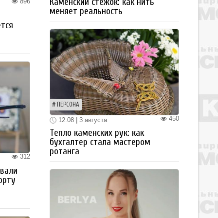
Каменский стежок: как нить
896
меняет реальность
ется
ПЕРСОНА
450
12:08 | 3 августа
Тепло каменских рук: как
бухгалтер стала мастером
ротанга
312
овали
орту