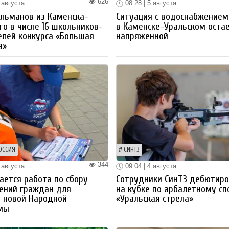
626
 августа
08:28 | 5 августа
льманов из Каменска-
Ситуация с водоснабжением
го в числе 16 школьников-
в Каменске-Уральском оста
лей конкурса «Большая
напряженной
а»
ОССИЯ
СИНТЗ
344
 августа
09:04 | 4 августа
ется работа по сбору
Сотрудники СинТЗ дебютир
ений граждан для
на кубке по арбалетному сп
 новой Народной
«Уральская стрела»
мы