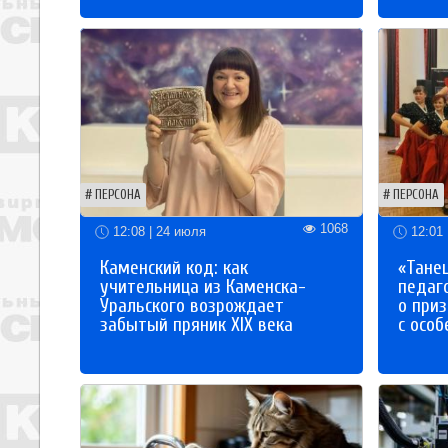
ПЕРСОНА
ПЕРСОНА
1068
12:08 | 24 июля
12:01 
Каменский код: как
«Танец
учительница из Каменска-
педаг
Уральского возрождает
о приз
забытый пряник XIX века
с осо