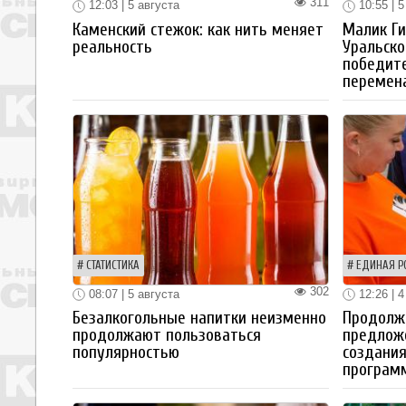
311
12:03 | 5 августа
10:55 | 5
Каменский стежок: как нить меняет
Малик Ги
реальность
Уральско
победите
перемен
СТАТИСТИКА
ЕДИНАЯ Р
302
08:07 | 5 августа
12:26 | 4
Безалкогольные напитки неизменно
Продолжа
продолжают пользоваться
предлож
популярностью
создания
програм