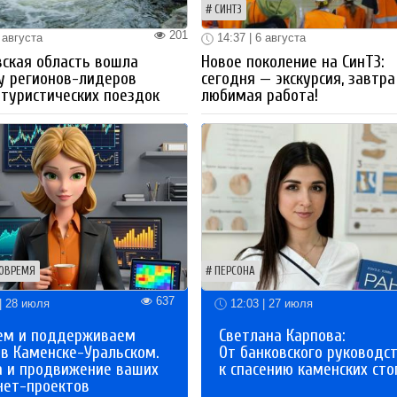
СИНТЗ
201
 августа
14:37 | 6 августа
ская область вошла
Новое поколение на СинТЗ:
у регионов-лидеров
сегодня — экскурсия, завтра
 туристических поездок
любимая работа!
ОВРЕМЯ
ПЕРСОНА
637
| 28 июля
12:03 | 27 июля
ем и поддерживаем
Светлана Карпова:
 в Каменске-Уральском.
От банковского руководс
а и продвижение ваших
к спасению каменских сто
нет-проектов