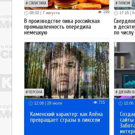
СТАТИСТИКА
ТУРИЗМ
199
08:02 | 7 августа
17:15 | 6
В производстве пива российская
Свердлов
промышленность опередила
в десятк
немецкую
по числу
ПЕРСОНА
ДИЗАЙН В
715
12:08 | 29 июля
12:06 
Каменский характер: как Алёна
Созда
превращает стразы в пиксели
сайты
Забот
интер