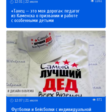
1161
12:01 | 22 июля
«Танец — это моя дорога»: педагог
из Каменска о призвании и работе
с особенными детьми
ДИЗАЙН ВОВРЕМЯ
871
12:07 | 21 июля
Футболки и бейсболки с индивидуальной