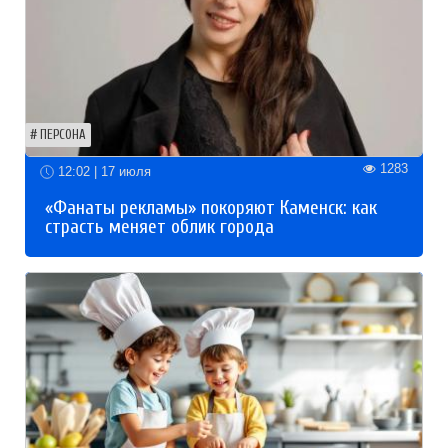
ПЕРСОНА
1283
12:02 | 17 июля
«Фанаты рекламы» покоряют Каменск: как
страсть меняет облик города