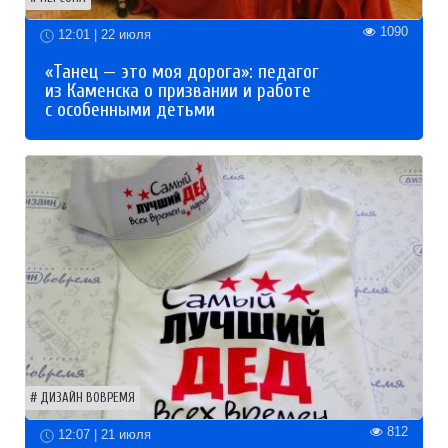
1090
12:01 | 22 июля
«Танец — это моя дорога»: педагог
из Каменска о призвании и работе
с особенными детьми
ДИЗАЙН ВОВРЕМЯ
812
12:07 | 21 июля