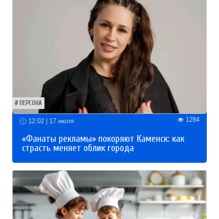
ПЕРСОНА
1284
12:02 | 17 июля
«Фанаты рекламы» покоряют Каменск: как
страсть меняет облик города