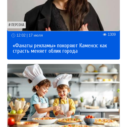
ПЕРСОНА
1309
12:02 | 17 июля
«Фанаты рекламы» покоряют Каменск: как
страсть меняет облик города