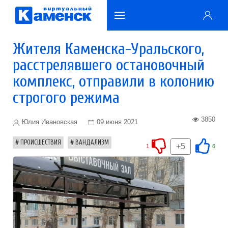
Жителя Каменска-Уральского,
расстрелявшего остановочный
комплекс, отправили в колонию
строгого режима
3850
Юлия Ивановская
09 июня 2021
ПРОИСШЕСТВИЯ
ВАНДАЛИЗМ
+5
1
6