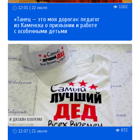
1162
12:01 | 22 июля
«Танец — это моя дорога»: педагог
из Каменска о призвании и работе
с особенными детьми
ДИЗАЙН ВОВРЕМЯ
872
12:07 | 21 июля