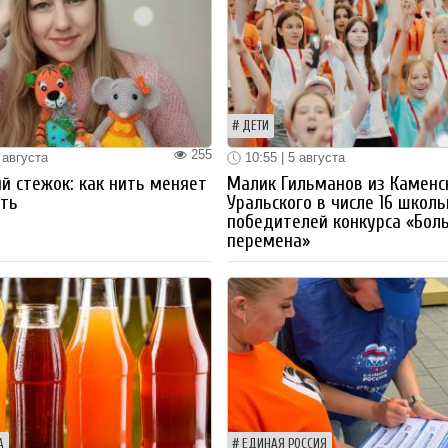
ДЕТИ
255
 августа
10:55 | 5 августа
й стежок: как нить меняет
Малик Гильманов из Каменс
ть
Уральского в числе 16 школ
победителей конкурса «Бол
перемена»
А
ЕДИНАЯ РОССИЯ