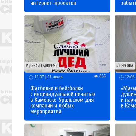
интернет-проектов
забыты
ДИЗАЙН ВОВРЕМЯ
ПЕРСОНА
855
12:07 | 21 июля
12:06 
Футболки и бейсболки
«Музы
с индивидуальной печатью
души»
в Каменске-Уральском для
и науч
компаний и любых
в Кам
мероприятий