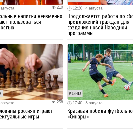
210
 августа
12:26 | 4 августа
ольные напитки неизменно
Продолжается работа по сб
ают пользоваться
предложений граждан для
ностью
создания новой Народной
программы
А
СИНТЗ
258
 августа
17:40 | 3 августа
ловины россиян играют
Красивая победа футбольно
ектуальные игры
«Синары»