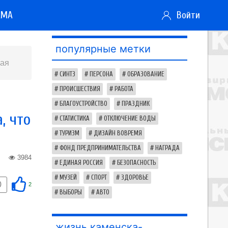
АМА
Войти
популярные метки
ная
СИНТЗ
ПЕРСОНА
ОБРАЗОВАНИЕ
ПРОИСШЕСТВИЯ
РАБОТА
БЛАГОУСТРОЙСТВО
ПРАЗДНИК
, что
СТАТИСТИКА
ОТКЛЮЧЕНИЕ ВОДЫ
ТУРИЗМ
ДИЗАЙН ВОВРЕМЯ
ФОНД ПРЕДПРИНИМАТЕЛЬСТВА
НАГРАДА
3984
ЕДИНАЯ РОССИЯ
БЕЗОПАСНОСТЬ
МУЗЕЙ
СПОРТ
ЗДОРОВЬЕ
0
2
ВЫБОРЫ
АВТО
жизнь каменска-