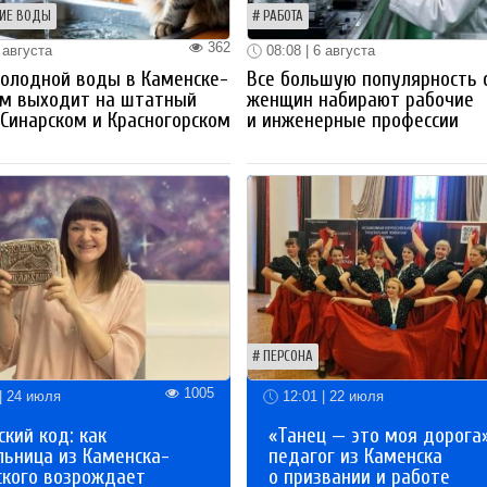
ИЕ ВОДЫ
РАБОТА
362
 августа
08:08 | 6 августа
олодной воды в Каменске-
Все большую популярность 
ом выходит на штатный
женщин набирают рабочие
Синарском и Красногорском
и инженерные профессии
ПЕРСОНА
1005
| 24 июля
12:01 | 22 июля
кий код: как
«Танец — это моя дорога»
льница из Каменска-
педагог из Каменска
ского возрождает
о призвании и работе