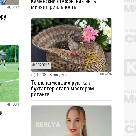
Каменский стежок: как нить
меняет реальность
292
ору
ПЕРСОНА
404
12:08 | 3 августа
Тепло каменских рук: как
бухгалтер стала мастером
ротанга
384
й