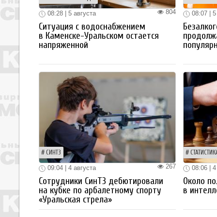
804
08:28 | 5 августа
08:07 | 5
Ситуация с водоснабжением
Безалког
в Каменске-Уральском остается
продолж
напряженной
популяр
СИНТЗ
СТАТИСТИК
267
09:04 | 4 августа
08:06 | 4
Сотрудники СинТЗ дебютировали
Около по
на кубке по арбалетному спорту
в интелл
«Уральская стрела»