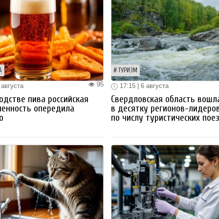
А
ТУРИЗМ
95
 августа
17:15 | 6 августа
одстве пива российская
Свердловская область вошл
енность опередила
в десятку регионов-лидеро
ю
по числу туристических пое