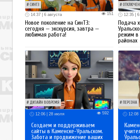
СИНТЗ
ОТКЛЮЧЕН
151
14:37 | 6 августа
12:35 | 6
Новое поколение на СинТЗ:
Подача х
сегодня — экскурсия, завтра —
Уральск
любимая работа!
режим в 
районах
ДИЗАЙН ВОВРЕМЯ
ПЕРСОНА
592
12:06 | 28 июля
12:08 
Создаем и поддерживаем
Каменс
сайты в Каменске-Уральском.
учите
Забота и продвижение ваших
Ураль