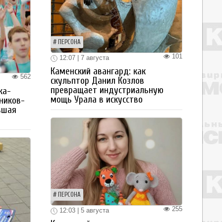
ПЕРСОНА
101
12:07 | 7 августа
Каменский авангард: как
562
скульптор Данил Козлов
превращает индустриальную
ка-
мощь Урала в искусство
ьников-
ьшая
ПЕРСОНА
255
12:03 | 5 августа