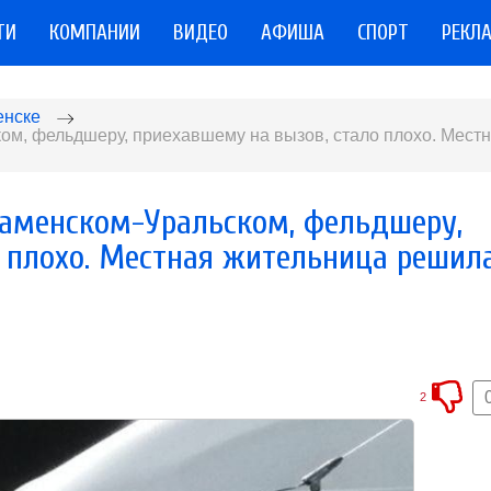
ТИ
КОМПАНИИ
ВИДЕО
АФИША
СПОРТ
РЕКЛ
енске
ом, фельдшеру, приехавшему на вызов, стало плохо. Мест
Каменском-Уральском, фельдшеру,
 плохо. Местная жительница решила
2