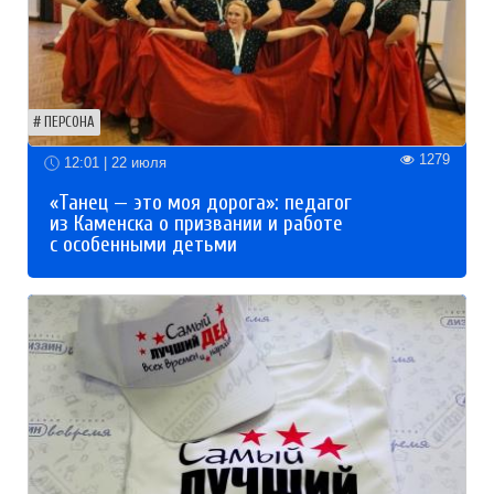
ПЕРСОНА
1279
12:01 | 22 июля
«Танец — это моя дорога»: педагог
из Каменска о призвании и работе
с особенными детьми