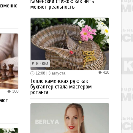
Каменский стежок: как нить
изменно
меняет реальность
ПЕРСОНА
428
12:08 | 3 августа
Тепло каменских рук: как
бухгалтер стала мастером
300
ротанга
рают