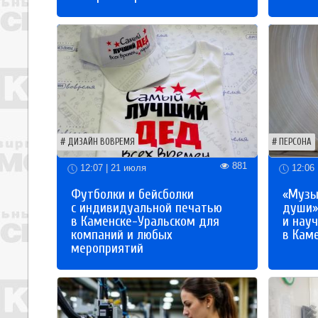
ДИЗАЙН ВОВРЕМЯ
ПЕРСОНА
881
12:07 | 21 июля
12:06 
Футболки и бейсболки
«Музы
с индивидуальной печатью
души»
в Каменске-Уральском для
и науч
компаний и любых
в Кам
мероприятий