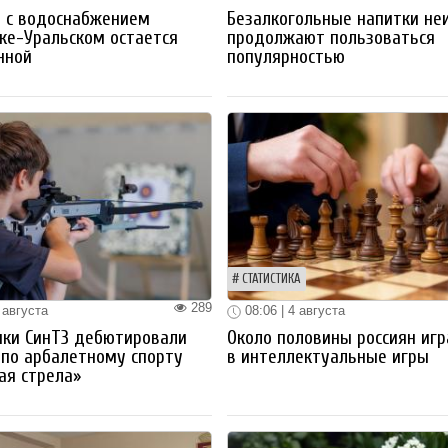
 с водоснабжением
Безалкогольные напитки не
ке-Уральском остается
продолжают пользоваться
нной
популярностью
СТАТИСТИКА
289
 августа
08:06 | 4 августа
ики СинТЗ дебютировали
Около половины россиян иг
 по арбалетному спорту
в интеллектуальные игры
ая стрела»