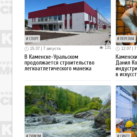
СПОРТ
ПЕРСОНА
131
15:37 | 7 августа
12:07 | 7
В Каменске-Уральском
Каменски
продолжается строительство
Данил К
легкоатлетического манежа
индустр
в искусс
ТУРИЗМ
СИНТЗ