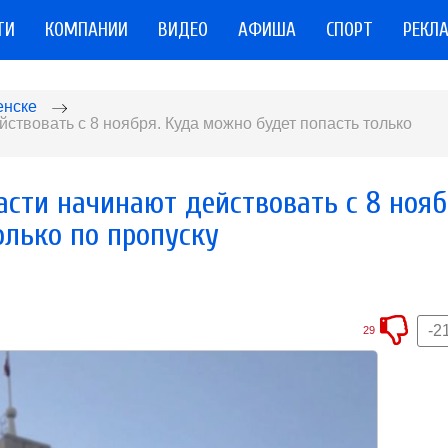
ТИ
КОМПАНИИ
ВИДЕО
АФИША
СПОРТ
РЕКЛ
енске
ствовать с 8 ноября. Куда можно будет попасть только
сти начинают действовать с 8 нояб
олько по пропуску
-2
29