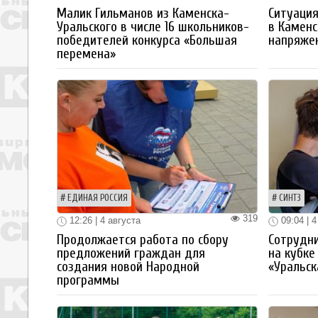
Малик Гильманов из Каменска-
Ситуация
Уральского в числе 16 школьников-
в Каменс
победителей конкурса «Большая
напряже
перемена»
ЕДИНАЯ РОССИЯ
СИНТЗ
319
12:26 | 4 августа
09:04 | 4
Продолжается работа по сбору
Сотрудн
предложений граждан для
на кубке
создания новой Народной
«Уральск
программы