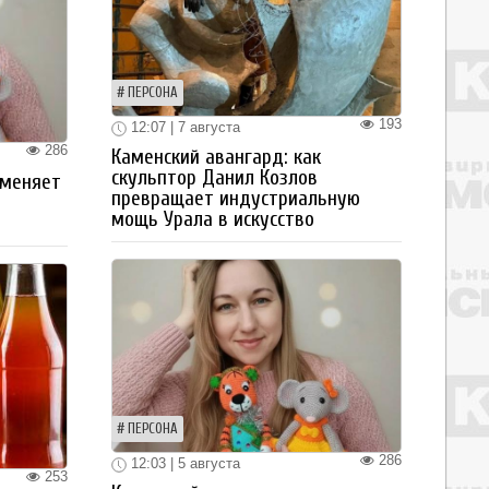
ПЕРСОНА
193
12:07 | 7 августа
286
Каменский авангард: как
скульптор Данил Козлов
 меняет
превращает индустриальную
мощь Урала в искусство
ПЕРСОНА
286
12:03 | 5 августа
253