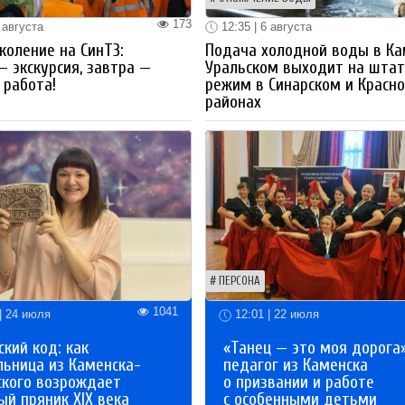
173
 августа
12:35 | 6 августа
коление на СинТЗ:
Подача холодной воды в Ка
— экскурсия, завтра —
Уральском выходит на шта
работа!
режим в Синарском и Красн
районах
ПЕРСОНА
1041
| 24 июля
12:01 | 22 июля
кий код: как
«Танец — это моя дорога»
льница из Каменска-
педагог из Каменска
ского возрождает
о призвании и работе
й пряник XIX века
с особенными детьми