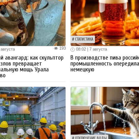
СТАТИСТИКА
193
 августа
08:02 | 7 августа
й авангард: как скульптор
В производстве пива россий
озлов превращает
промышленность опередил
иальную мощь Урала
немецкую
тво
ОТКЛЮЧЕНИЕ ВОДЫ