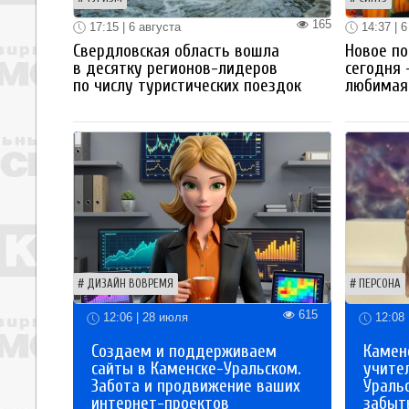
165
17:15 | 6 августа
14:37 | 6
Свердловская область вошла
Новое по
в десятку регионов-лидеров
сегодня 
по числу туристических поездок
любимая 
ДИЗАЙН ВОВРЕМЯ
ПЕРСОНА
615
12:06 | 28 июля
12:08 
Создаем и поддерживаем
Каменс
сайты в Каменске-Уральском.
учите
Забота и продвижение ваших
Ураль
интернет-проектов
забыты