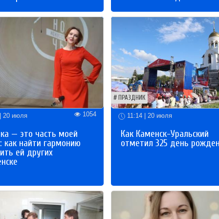
ПРАЗДНИК
1054
| 20 июля
11:14 | 20 июля
ка — это часть моей
Как Каменск-Уральский
: как найти гармонию
отметил 325 день рожде
ить ей других
енске