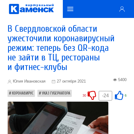
В Свердловской области
ужесточили коронавирусный
режим: теперь без QR-кода
не зайти в ТЦ, рестораны
и фитнес-клубы
5400
Юлия Ивановская
27 октября 2021
КОРОНАВИРУС
УКАЗ ГУБЕРНАТОРА
-24
30
6