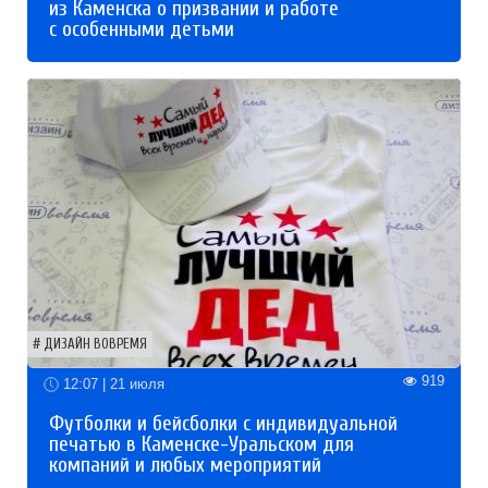
из Каменска о призвании и работе
с особенными детьми
ДИЗАЙН ВОВРЕМЯ
919
12:07 | 21 июля
Футболки и бейсболки с индивидуальной
печатью в Каменске-Уральском для
компаний и любых мероприятий