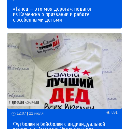
«Танец — это моя дорога»: педагог
из Каменска о призвании и работе
с особенными детьми
ДИЗАЙН ВОВРЕМЯ
891
12:07 | 21 июля
Футболки и бейсболки с индивидуальной