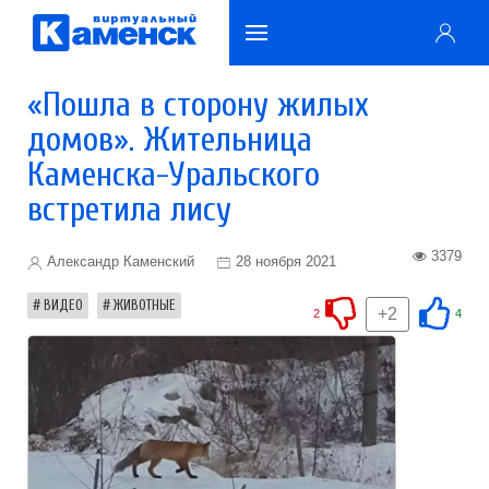
«Пошла в сторону жилых
домов». Жительница
Каменска-Уральского
встретила лису
3379
Александр Каменский
28 ноября 2021
ВИДЕО
ЖИВОТНЫЕ
+2
2
4