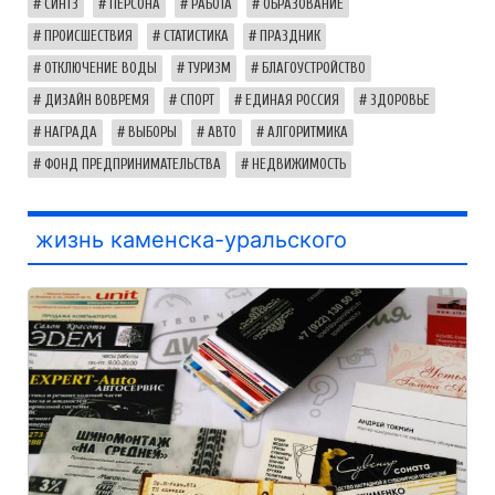
СИНТЗ
ПЕРСОНА
РАБОТА
ОБРАЗОВАНИЕ
ПРОИСШЕСТВИЯ
СТАТИСТИКА
ПРАЗДНИК
ОТКЛЮЧЕНИЕ ВОДЫ
ТУРИЗМ
БЛАГОУСТРОЙСТВО
ДИЗАЙН ВОВРЕМЯ
СПОРТ
ЕДИНАЯ РОССИЯ
ЗДОРОВЬЕ
НАГРАДА
ВЫБОРЫ
АВТО
АЛГОРИТМИКА
ФОНД ПРЕДПРИНИМАТЕЛЬСТВА
НЕДВИЖИМОСТЬ
жизнь каменска-уральского