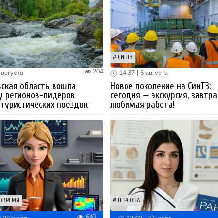
СИНТЗ
204
 августа
14:37 | 6 августа
ская область вошла
Новое поколение на СинТЗ:
у регионов-лидеров
сегодня — экскурсия, завтра
 туристических поездок
любимая работа!
ОВРЕМЯ
ПЕРСОНА
640