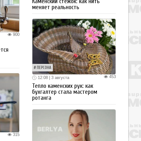
Каменский стежок: как нить
меняет реальность
900
ется
ПЕРСОНА
453
12:08 | 3 августа
Тепло каменских рук: как
бухгалтер стала мастером
ротанга
315