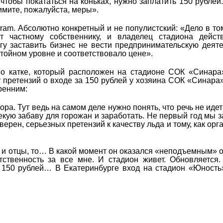
чтобы покататься на коньках, нужно заплатить 150 рублей.
мите, пожалуйста, меры».
ram. Абсолютно конкретный и не популистский: «Дело в том
т частному собственнику, и владелец стадиона действ
огу заставить бизнес не вести предпринимательскую деяте
стойном уровне и соответствовало цене».
 о катке, который расположен на стадионе СОК «Синара
у претензий о входе за 150 рублей у хозяина СОК «Синара
ренним:
ра. Тут ведь на самом деле нужно понять, что речь не идет 
екую забаву для горожан и заработать. Не первый год мы 
верен, серьезных претензий к качеству льда и тому, как орг
ды и отцы, то… В какой момент он оказался «неподъемным» 
тственность за все мне. И стадион живет. Обновляется.
за 150 рублей… В Екатеринбурге вход на стадион «Юност