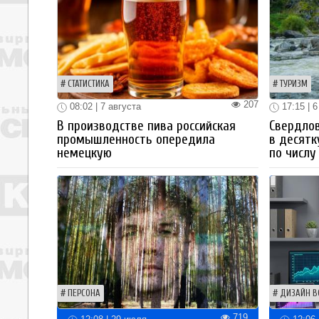
СТАТИСТИКА
ТУРИЗМ
207
08:02 | 7 августа
17:15 | 6
В производстве пива российская
Свердлов
промышленность опередила
в десятк
немецкую
по числу
ПЕРСОНА
ДИЗАЙН В
719