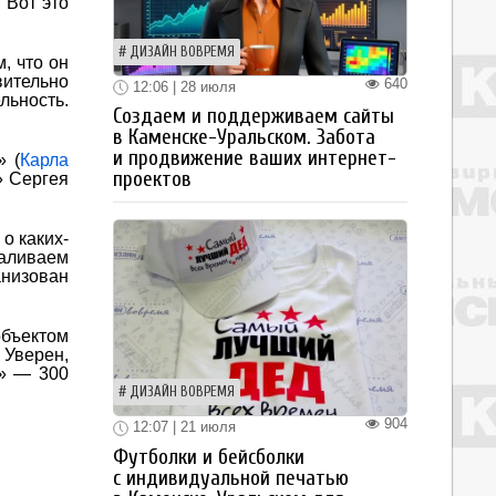
 Вот это
ДИЗАЙН ВОВРЕМЯ
, что он
ительно
640
12:06 | 28 июля
льность.
Создаем и поддерживаем сайты
в Каменске-Уральском. Забота
и продвижение ваших интернет-
» (
Карла
проектов
» Сергея
о каких-
заливаем
анизован
объектом
 Уверен,
ь» — 300
ДИЗАЙН ВОВРЕМЯ
904
12:07 | 21 июля
Футболки и бейсболки
с индивидуальной печатью