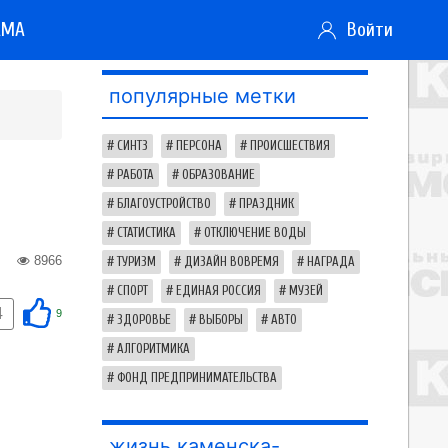
АМА
Войти
популярные метки
СИНТЗ
ПЕРСОНА
ПРОИСШЕСТВИЯ
РАБОТА
ОБРАЗОВАНИЕ
БЛАГОУСТРОЙСТВО
ПРАЗДНИК
СТАТИСТИКА
ОТКЛЮЧЕНИЕ ВОДЫ
8966
ТУРИЗМ
ДИЗАЙН ВОВРЕМЯ
НАГРАДА
СПОРТ
ЕДИНАЯ РОССИЯ
МУЗЕЙ
4
9
ЗДОРОВЬЕ
ВЫБОРЫ
АВТО
АЛГОРИТМИКА
ФОНД ПРЕДПРИНИМАТЕЛЬСТВА
жизнь каменска-