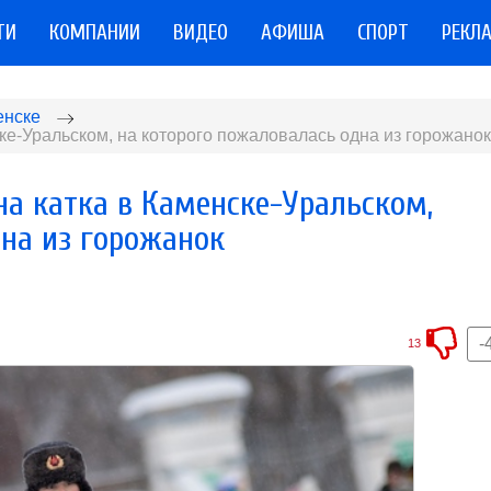
ТИ
КОМПАНИИ
ВИДЕО
АФИША
СПОРТ
РЕКЛ
енске
ке-Уральском, на которого пожаловалась одна из горожанок
а катка в Каменске-Уральском,
дна из горожанок
-
13