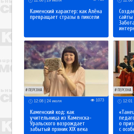
12:08 | 29 июля
12:06 
Каменский характер: как Алёна
Созда
превращает стразы в пиксели
сайты
Забот
интер
ПЕРСОНА
ПЕРСОНА
1073
12:08 | 24 июля
12:01 
Каменский код: как
«Танец
учительница из Каменска-
педаг
Уральского возрождает
о приз
забытый пряник XIX века
с осо