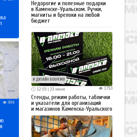
Недорогие и полезные подарки
в Каменске-Уральском. Ручки,
магниты и брелоки на любой
тва
бюджет
п
ДИЗАЙН ВОВРЕМЯ
1753
12:03 | 23 июня
Стенды, режим работы, таблички
и указатели для организаций
904
и магазинов Каменска-Уральского
ью
я