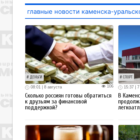
главные новости каменска-уральск
ДЕНЬГИ
СПОРТ
106
08:01 | 8 августа
15:37 | 7
Сколько россиян готовы обратиться
В Каменс
к друзьям за финансовой
продолж
поддержкой?
легкоатл