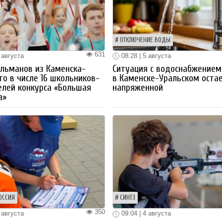
ОТКЛЮЧЕНИЕ ВОДЫ
631
 августа
08:28 | 5 августа
льманов из Каменска-
Ситуация с водоснабжением
го в числе 16 школьников-
в Каменске-Уральском оста
лей конкурса «Большая
напряженной
а»
ОССИЯ
СИНТЗ
350
 августа
09:04 | 4 августа