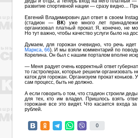
деды и отцы, а теперь вход на него платный — 
развитие спортивной нации — сразу видно… При
Евгений Владимирович дал ответ в своем Instag
(стадион —
ВК
) уже много лет принадлежи
организовал платный прокат. Я, конечно, не м
Но тут важно, чтобы качество услуги было на до
Думаем, для горожан очевидно, что речь идет
Маркса, 66
). И мы взяли комментарий по повод
Корелина. Он был с нашим порталом вполне иск
— Меня радует очень корректный ответ губернато
то гастролерах, которые решили организовать н
каток для горожан. Организуем прокат коньков. У
сам процесс, быть не должно.
А если говорить о том, что стадион строили де
для тех, кто им владел. Пришлось взять отве
горожане все это видят. Что касается входа 
рублей.
0