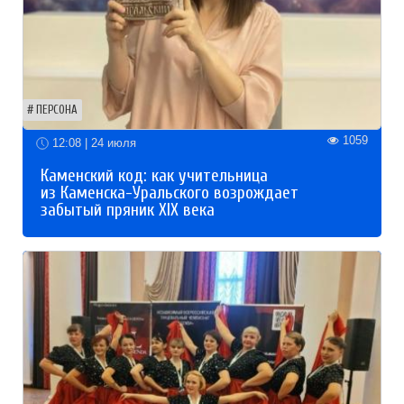
ПЕРСОНА
1059
12:08 | 24 июля
Каменский код: как учительница
из Каменска-Уральского возрождает
забытый пряник XIX века