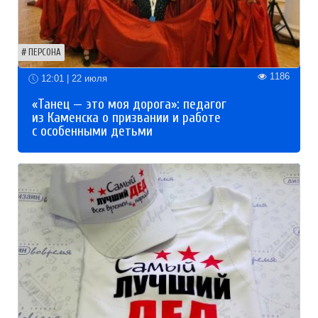
ПЕРСОНА
1186
12:01 | 22 июля
«Танец — это моя дорога»: педагог
из Каменска о призвании и работе
с особенными детьми