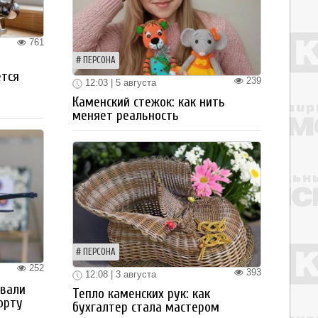
761
ПЕРСОНА
ется
239
12:03 | 5 августа
Каменский стежок: как нить
меняет реальность
ПЕРСОНА
252
393
12:08 | 3 августа
овали
Тепло каменских рук: как
орту
бухгалтер стала мастером