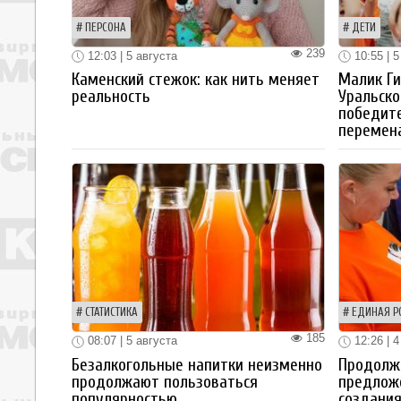
ПЕРСОНА
ДЕТИ
239
12:03 | 5 августа
10:55 | 5
Каменский стежок: как нить меняет
Малик Ги
реальность
Уральско
победите
перемен
СТАТИСТИКА
ЕДИНАЯ Р
185
08:07 | 5 августа
12:26 | 4
Безалкогольные напитки неизменно
Продолжа
продолжают пользоваться
предлож
популярностью
создания