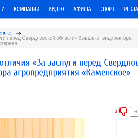
ТИ
КОМПАНИИ
ВИДЕО
АФИША
СПОРТ
РЕКЛ
енске
луги перед Свердловской области» бывшего гендиректора
хтерева
отличия «За заслуги перед Свердло
ора агропредприятия «Каменское»
+
2