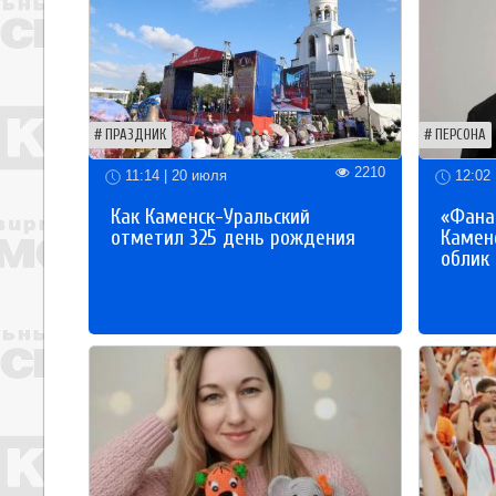
ПРАЗДНИК
ПЕРСОНА
2210
11:14 | 20 июля
12:02 
Как Каменск-Уральский
«Фана
отметил 325 день рождения
Каменс
облик