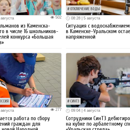
ОТКЛЮЧЕНИЕ ВОДЫ
502
 августа
08:28 | 5 августа
льманов из Каменска-
Ситуация с водоснабжением
го в числе 16 школьников-
в Каменске-Уральском оста
лей конкурса «Большая
напряженной
а»
ОССИЯ
СИНТЗ
277
 августа
09:04 | 4 августа
ется работа по сбору
Сотрудники СинТЗ дебютир
ений граждан для
на кубке по арбалетному сп
 новой Народной
«Уральская стрела»