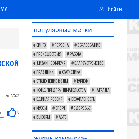
АМА
Войти
популярные метки
СИНТЗ
ПЕРСОНА
ОБРАЗОВАНИЕ
ПРОИСШЕСТВИЯ
РАБОТА
вской
ДИЗАЙН ВОВРЕМЯ
БЛАГОУСТРОЙСТВО
ПРАЗДНИК
СТАТИСТИКА
ОТКЛЮЧЕНИЕ ВОДЫ
ТУРИЗМ
ФОНД ПРЕДПРИНИМАТЕЛЬСТВА
НАГРАДА
3563
ЕДИНАЯ РОССИЯ
БЕЗОПАСНОСТЬ
МУЗЕЙ
СПОРТ
ЗДОРОВЬЕ
6
8
ВЫБОРЫ
АВТО
жизнь каменска-