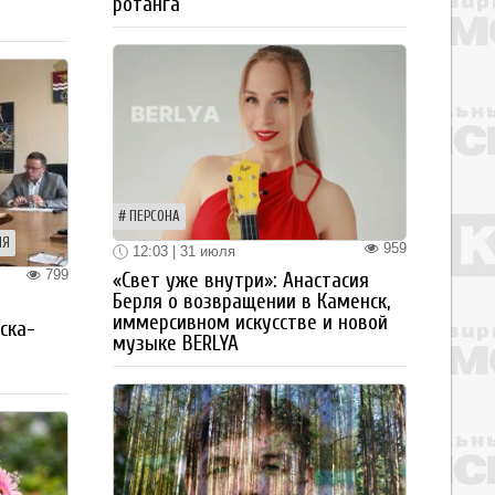
ротанга
ПЕРСОНА
ИЯ
959
12:03 | 31 июля
799
«Свет уже внутри»: Анастасия
Берля о возвращении в Каменск,
я
иммерсивном искусстве и новой
ска-
музыке BERLYA