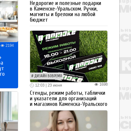
Недорогие и полезные подарки
в Каменске-Уральском. Ручки,
магниты и брелоки на любой
бюджет
2194
»
ра
ут
го
ДИЗАЙН ВОВРЕМЯ
1698
12:03 | 23 июня
Стенды, режим работы, таблички
и указатели для организаций
и магазинов Каменска-Уральского