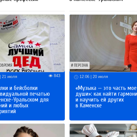
ОВРЕМЯ
ПЕРСОНА
843
| 21 июля
12:06 | 20 июля
лки и бейсболки
«Музыка — это часть мое
ивидуальной печатью
души»: как найти гармон
енске-Уральском для
и научить ей других
ний и любых
в Каменске
риятий