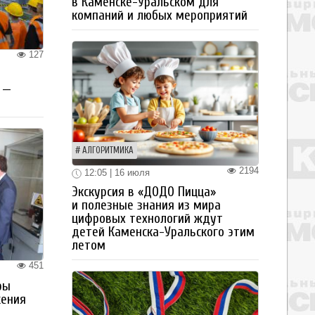
в Каменске-Уральском для
компаний и любых мероприятий
127
 —
АЛГОРИТМИКА
2194
12:05 | 16 июля
Экскурсия в «ДОДО Пицца»
и полезные знания из мира
цифровых технологий ждут
детей Каменска-Уральского этим
летом
451
ры
жения