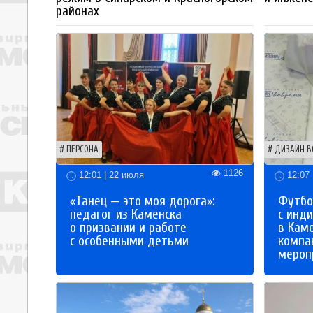
районах
ПЕРСОНА
ДИЗАЙН В
1126
12:01 | 22 июля
12:07 
«Танец — это моя дорога»:
Футбо
педагог из Каменска
с инд
о призвании и работе
в Кам
с особенными детьми
компа
мероп