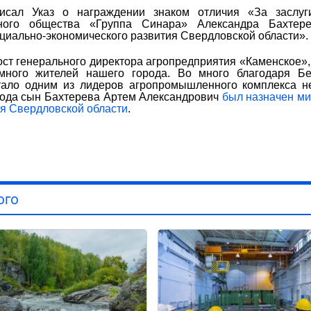
исал Указ о награждении знаком отличия «За заслуг
рного общества «Группа Синара» Александра Бахтере
социально-экономического развития Свердловской области».
ст генерального директора агропредприятия «Каменское»,
много жителей нашего города. Во много благодаря Бех
тало одним из лидеров агропромышленного комплекса н
0 года сын Бахтерева Артем Александрович
был назначен м
я Свердловской области
.
ого