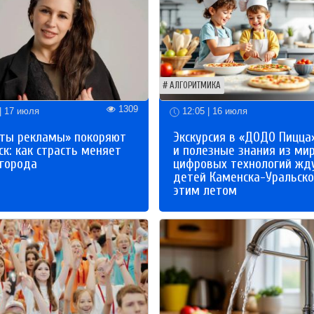
АЛГОРИТМИКА
1309
| 17 июля
12:05 | 16 июля
ты рекламы» покоряют
Экскурсия в «ДОДО Пицца
к: как страсть меняет
и полезные знания из ми
 города
цифровых технологий жд
детей Каменска-Уральско
этим летом