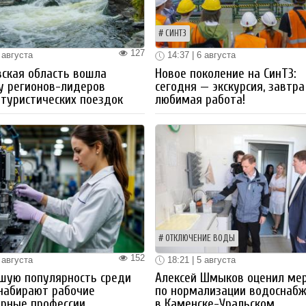
СИНТЗ
127
 августа
14:37 | 6 августа
ская область вошла
Новое поколение на СинТЗ:
у регионов-лидеров
сегодня — экскурсия, завтра
 туристических поездок
любимая работа!
ОТКЛЮЧЕНИЕ ВОДЫ
152
 августа
18:21 | 5 августа
шую популярность среди
Алексей Шмыков оценил ме
набирают рабочие
по нормализации водоснаб
ерные профессии
в Каменске-Уральском