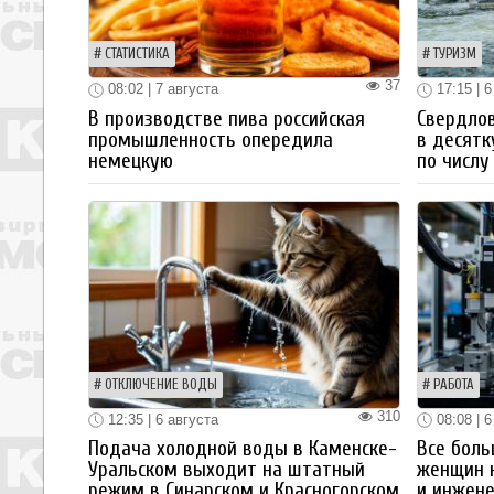
СТАТИСТИКА
ТУРИЗМ
37
08:02 | 7 августа
17:15 | 6
В производстве пива российская
Свердлов
промышленность опередила
в десятк
немецкую
по числу
ОТКЛЮЧЕНИЕ ВОДЫ
РАБОТА
310
12:35 | 6 августа
08:08 | 6
Подача холодной воды в Каменске-
Все боль
Уральском выходит на штатный
женщин 
режим в Синарском и Красногорском
и инжен