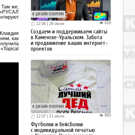
 Там же,
е «РУСАЛ
ДИЗАЙН ВОВРЕМЯ
антируют
628
12:06 | 28 июля
Создаем и поддерживаем сайты
 Клавдия
в Каменске-Уральском. Забота
ням, как
и продвижение ваших интернет-
получила
проектов
«Topical
ДИЗАЙН ВОВРЕМЯ
893
12:07 | 21 июля
Футболки и бейсболки
с индивидуальной печатью