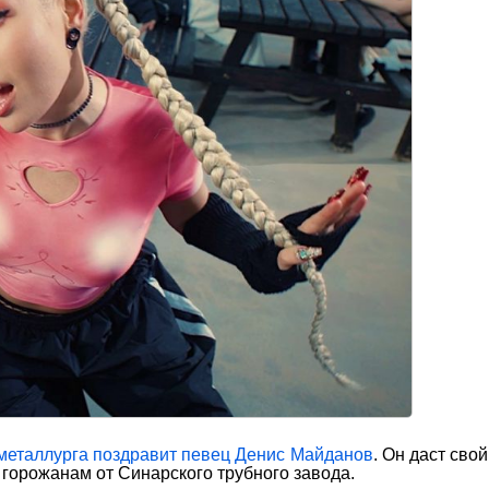
металлурга поздравит певец Денис Майданов
. Он даст сво
горожанам от Синарского трубного завода.