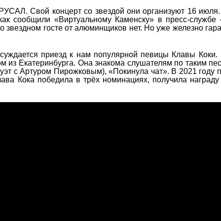
 РУСАЛ. Свой концерт со звездой они организуют 16 июля.
 как сообщили «Виртуальному Каменску» в пресс-служб
 звездном госте от алюминщиков нет. Но уже железно гар
 обсуждается приезд к нам популярной певицы Клавы Коки.
ом из Екатеринбурга. Она знакома слушателям по таким пес
уэт с Артуром Пирожковым), «Покинула чат». В 2021 году 
ава Кока победила в трёх номинациях, получила награду 