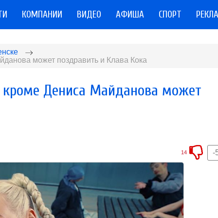
ТИ
КОМПАНИИ
ВИДЕО
АФИША
СПОРТ
РЕКЛ
енске
йданова может поздравить и Клава Кока
а кроме Дениса Майданова может
-
14