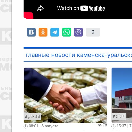
0
главные новости каменска-уральск
ДЕНЬГИ
СПОРТ
78
08:01 | 8 августа
15:37 | 7