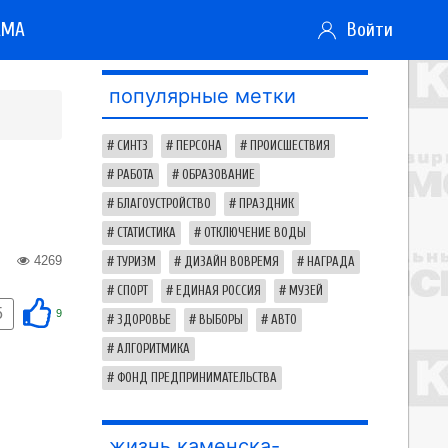
АМА
Войти
популярные метки
СИНТЗ
ПЕРСОНА
ПРОИСШЕСТВИЯ
РАБОТА
ОБРАЗОВАНИЕ
БЛАГОУСТРОЙСТВО
ПРАЗДНИК
СТАТИСТИКА
ОТКЛЮЧЕНИЕ ВОДЫ
4269
ТУРИЗМ
ДИЗАЙН ВОВРЕМЯ
НАГРАДА
СПОРТ
ЕДИНАЯ РОССИЯ
МУЗЕЙ
5
9
ЗДОРОВЬЕ
ВЫБОРЫ
АВТО
АЛГОРИТМИКА
ФОНД ПРЕДПРИНИМАТЕЛЬСТВА
жизнь каменска-