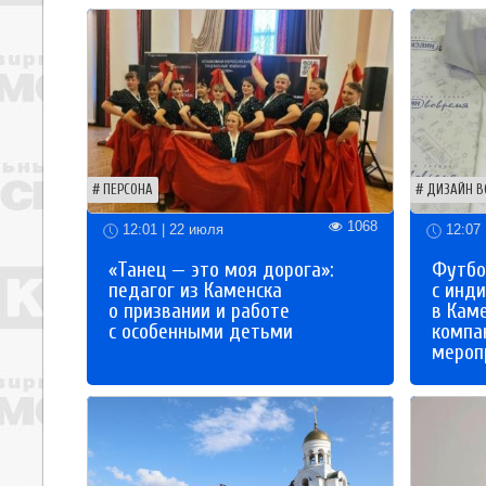
ПЕРСОНА
ДИЗАЙН В
1068
12:01 | 22 июля
12:07 
«Танец — это моя дорога»:
Футбо
педагог из Каменска
с инд
о призвании и работе
в Кам
с особенными детьми
компа
мероп