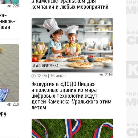
в Каменске-Уральском для
компаний и любых мероприятий
228
ка-
ьников-
ьшая
АЛГОРИТМИКА
2159
12:05 | 16 июля
Экскурсия в «ДОДО Пицца»
и полезные знания из мира
цифровых технологий ждут
детей Каменска-Уральского этим
219
летом
ору