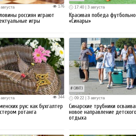
176
 августа
17:40 | 3 августа
ловины россиян играют
Красивая победа футбольно
ектуальные игры
«Синары»
СИНТЗ
344
 августа
09:22 | 3 августа
менских рук: как бухгалтер
Синарские трубники осваив
стером ротанга
новое направление детског
отдыха