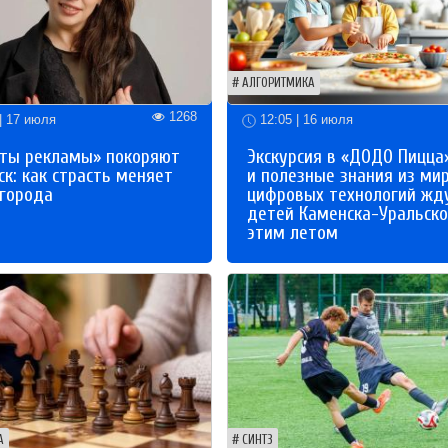
АЛГОРИТМИКА
1268
| 17 июля
12:05 | 16 июля
ты рекламы» покоряют
Экскурсия в «ДОДО Пицца
к: как страсть меняет
и полезные знания из ми
 города
цифровых технологий жд
детей Каменска-Уральско
этим летом
А
СИНТЗ