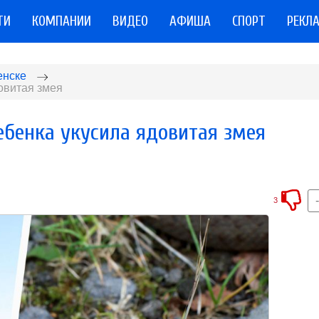
ТИ
КОМПАНИИ
ВИДЕО
АФИША
СПОРТ
РЕКЛ
енске
овитая змея
бенка укусила ядовитая змея
3