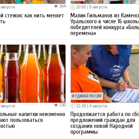
164
 августа
10:55 | 5 августа
й стежок: как нить меняет
Малик Гильманов из Каменс
ть
Уральского в числе 16 школ
победителей конкурса «Бол
перемена»
А
ЕДИНАЯ РОССИЯ
130
 августа
12:26 | 4 августа
ольные напитки неизменно
Продолжается работа по сб
ают пользоваться
предложений граждан для
ностью
создания новой Народной
программы