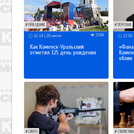
ПРАЗДНИК
ПЕРСОНА
2166
11:14 | 20 июля
12:02 
Как Каменск-Уральский
«Фана
отметил 325 день рождения
Каменс
облик
СИНТЗ
СТАТИСТИК