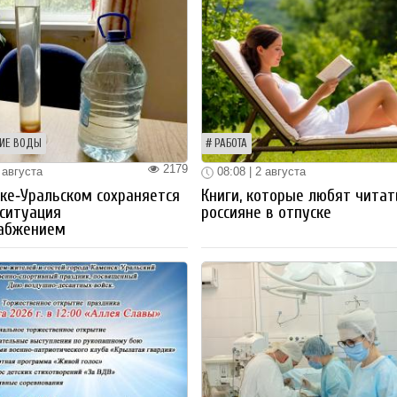
ИЕ ВОДЫ
РАБОТА
2179
 августа
08:08 | 2 августа
ке‑Уральском сохраняется
Книги, которые любят читат
ситуация
россияне в отпуске
набжением