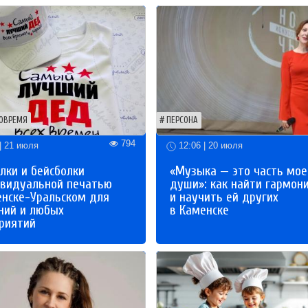
ОВРЕМЯ
ПЕРСОНА
794
| 21 июля
12:06 | 20 июля
лки и бейсболки
«Музыка — это часть мое
ивидуальной печатью
души»: как найти гармон
енске-Уральском для
и научить ей других
ний и любых
в Каменске
риятий