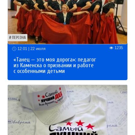
ПЕРСОНА
1235
12:01 | 22 июля
«Танец — это моя дорога»: педагог
из Каменска о призвании и работе
с особенными детьми