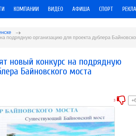
ТИ
КОМПАНИИ
ВИДЕО
АФИША
СПОРТ
РЕКЛ
енске
 на подрядную организацию для проекта дублера Байновско
ят новый конкурс на подрядную
блера Байновского моста
+
3