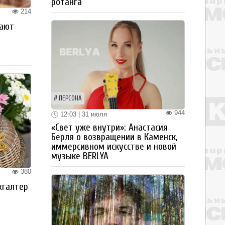
ротанга
214
рают
ПЕРСОНА
944
12:03 | 31 июля
«Свет уже внутри»: Анастасия
Берля о возвращении в Каменск,
иммерсивном искусстве и новой
музыке BERLYA
380
хгалтер