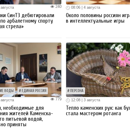
240
 августа
08:06 | 4 августа
ики СинТЗ дебютировали
Около половины россиян иг
 по арбалетному спорту
в интеллектуальные игры
ая стрела»
ИЕ ВОДЫ
ЕДИНАЯ РОССИЯ
ПЕРСОНА
779
 августа
12:08 | 3 августа
ы, необходимые для
Тепло каменских рук: как бу
ния жителей Каменска-
стала мастером ротанга
го питьевой водой,
вно приняты