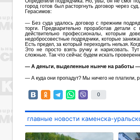
Определили подрядчика. Но, увы, он не смог по
город готов был расторгнуть договор через суд
Герасимов:
— Без суда удалось договор с прежним подряд
торги. Предварительно проработав детали с
действительно профессионалы, которым дове
недобросовестные подрядчики, которые занижают
Есть предел, за который переходить нельзя. Ког
Это не просто взять ручку и нарисовать. Ту
сложные. Так что сейчас будем искать проверен
— А деньги, выделенные нынче на работы —
— А куда они пропадут? Мы ничего не платили, 
0
главные новости каменска-уральск