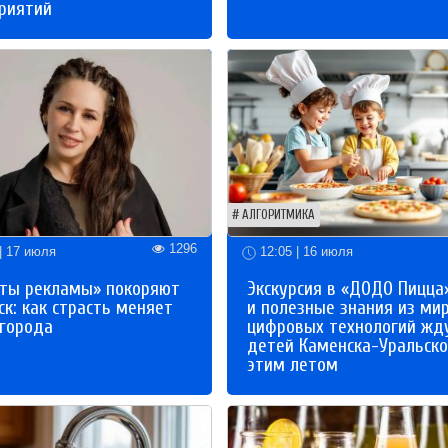
риятий
АЛГОРИТМИКА
1296
| 17 июля
12:05 | 16 июля
ты рекламы» покоряют
Экскурсия в «ДОДО Пицца
к: как страсть меняет
и полезные знания из ми
 города
цифровых технологий жд
детей Каменска-Уральско
этим летом