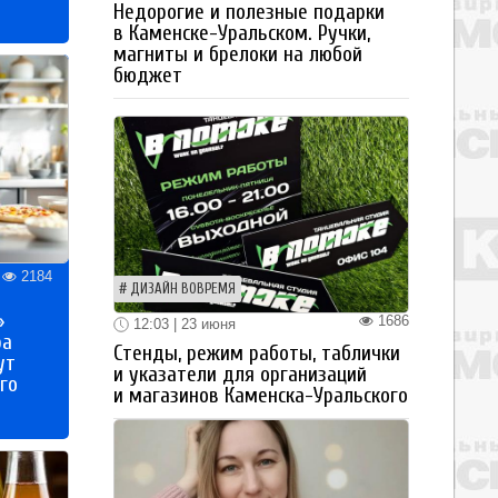
Недорогие и полезные подарки
в Каменске-Уральском. Ручки,
магниты и брелоки на любой
бюджет
2184
ДИЗАЙН ВОВРЕМЯ
»
1686
12:03 | 23 июня
ра
Стенды, режим работы, таблички
ут
и указатели для организаций
го
и магазинов Каменска-Уральского