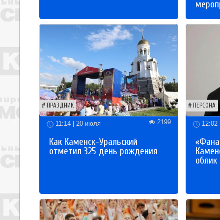
мероп
ПРАЗДНИК
ПЕРСОНА
2199
11:14 | 20 июля
12:02 
Как Каменск-Уральский
«Фана
отметил 325 день рождения
Каменс
облик