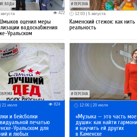
ИЕ ВОДЫ
ПЕРСОНА
422
 августа
12:03 | 5 августа
 Шмыков оценил меры
Каменский стежок: как нить
ализации водоснабжения
реальность
ке-Уральском
ОВРЕМЯ
ПЕРСОНА
824
| 21 июля
12:06 | 20 июля
лки и бейсболки
«Музыка — это часть мое
ивидуальной печатью
души»: как найти гармон
енске-Уральском для
и научить ей других
ний и любых
в Каменске