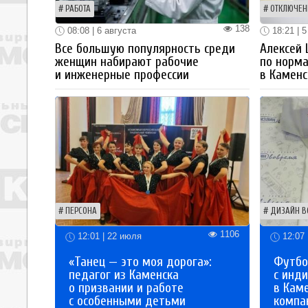
РАБОТА
ОТКЛЮЧЕН
138
08:08 | 6 августа
18:21 | 5
Все большую популярность среди
Алексей
женщин набирают рабочие
по норм
и инженерные профессии
в Каменс
ПЕРСОНА
ДИЗАЙН В
1106
12:01 | 22 июля
12:07 
«Танец — это моя дорога»:
Футбо
педагог из Каменска
с инд
о призвании и работе
в Кам
с особенными детьми
компа