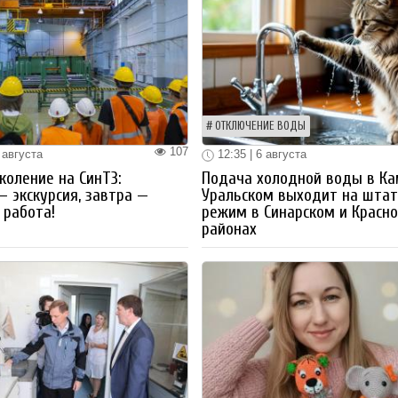
ОТКЛЮЧЕНИЕ ВОДЫ
107
 августа
12:35 | 6 августа
коление на СинТЗ:
Подача холодной воды в Ка
— экскурсия, завтра —
Уральском выходит на шта
работа!
режим в Синарском и Красн
районах