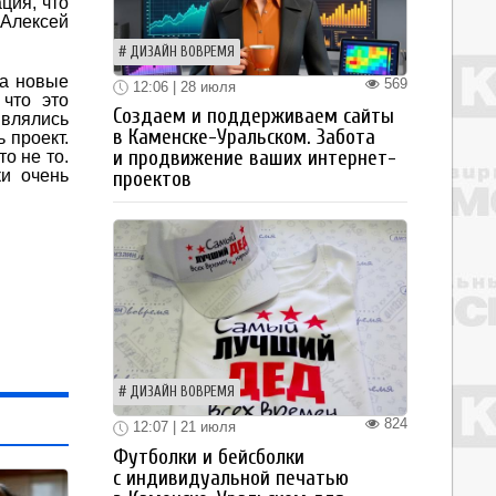
ция, что
 Алексей
ДИЗАЙН ВОВРЕМЯ
на новые
569
12:06 | 28 июля
что это
Создаем и поддерживаем сайты
влялись
в Каменске-Уральском. Забота
 проект.
и продвижение ваших интернет-
о не то.
ки очень
проектов
ДИЗАЙН ВОВРЕМЯ
824
12:07 | 21 июля
Футболки и бейсболки
с индивидуальной печатью