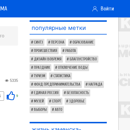
АМА
Войти
популярные метки
го
СИНТЗ
ПЕРСОНА
ОБРАЗОВАНИЕ
ПРОИСШЕСТВИЯ
РАБОТА
ДИЗАЙН ВОВРЕМЯ
БЛАГОУСТРОЙСТВО
ПРАЗДНИК
ОТКЛЮЧЕНИЕ ВОДЫ
ТУРИЗМ
СТАТИСТИКА
5335
ФОНД ПРЕДПРИНИМАТЕЛЬСТВА
НАГРАДА
ЕДИНАЯ РОССИЯ
БЕЗОПАСНОСТЬ
6
9
МУЗЕЙ
СПОРТ
ЗДОРОВЬЕ
ВЫБОРЫ
АВТО
жизнь каменска-