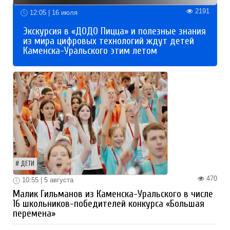
2191
12:05 | 16 июля
Экскурсия в «ДОДО Пицца» и полезные знания
из мира цифровых технологий ждут детей
Каменска-Уральского этим летом
ДЕТИ
470
10:55 | 5 августа
Малик Гильманов из Каменска-Уральского в числе
16 школьников-победителей конкурса «Большая
перемена»