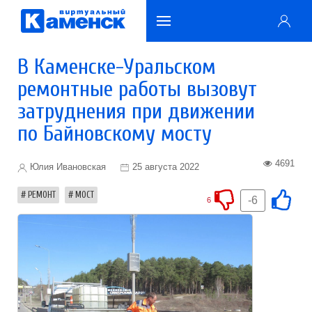
В Каменске-Уральском
ремонтные работы вызовут
затруднения при движении
по Байновскому мосту
4691
Юлия Ивановская
25 августа 2022
РЕМОНТ
МОСТ
-6
6