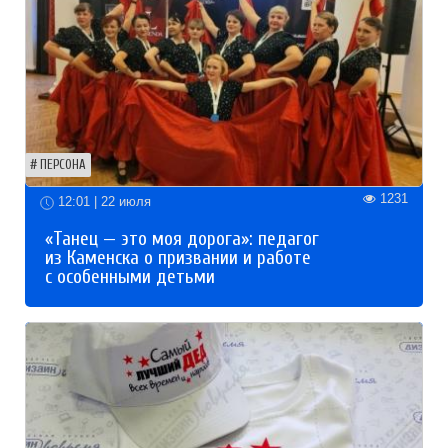
ПЕРСОНА
1231
12:01 | 22 июля
«Танец — это моя дорога»: педагог
из Каменска о призвании и работе
с особенными детьми