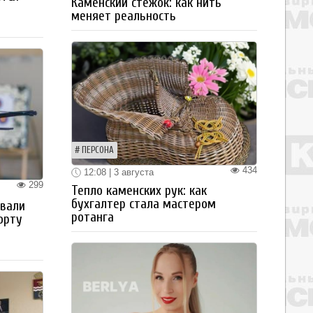
Каменский стежок: как нить
меняет реальность
ПЕРСОНА
434
12:08 | 3 августа
299
Тепло каменских рук: как
бухгалтер стала мастером
овали
ротанга
орту