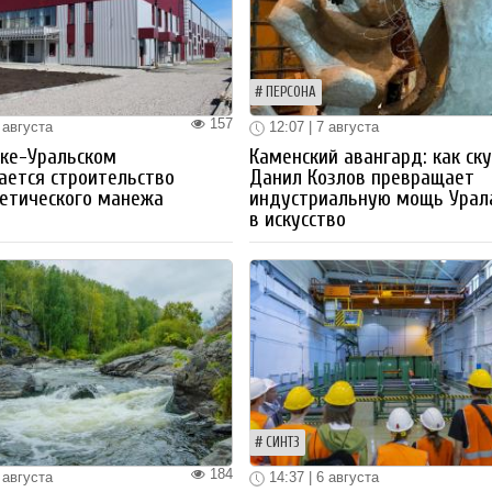
ПЕРСОНА
157
 августа
12:07 | 7 августа
ке-Уральском
Каменский авангард: как ск
ается строительство
Данил Козлов превращает
етического манежа
индустриальную мощь Урал
в искусство
СИНТЗ
184
 августа
14:37 | 6 августа