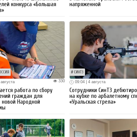
лей конкурса «Большая
напряженной
а»
ОССИЯ
СИНТЗ
330
 августа
09:04 | 4 августа
ется работа по сбору
Сотрудники СинТЗ дебютир
ений граждан для
на кубке по арбалетному сп
 новой Народной
«Уральская стрела»
мы