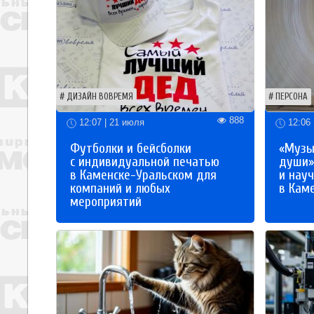
ДИЗАЙН ВОВРЕМЯ
ПЕРСОНА
888
12:07 | 21 июля
12:06 
Футболки и бейсболки
«Музы
с индивидуальной печатью
души»
в Каменске-Уральском для
и науч
компаний и любых
в Кам
мероприятий