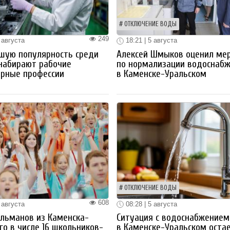
ОТКЛЮЧЕНИЕ ВОДЫ
249
 августа
18:21 | 5 августа
шую популярность среди
Алексей Шмыков оценил ме
набирают рабочие
по нормализации водоснаб
ерные профессии
в Каменске-Уральском
ОТКЛЮЧЕНИЕ ВОДЫ
608
 августа
08:28 | 5 августа
льманов из Каменска-
Ситуация с водоснабжением
го в числе 16 школьников-
в Каменске-Уральском оста