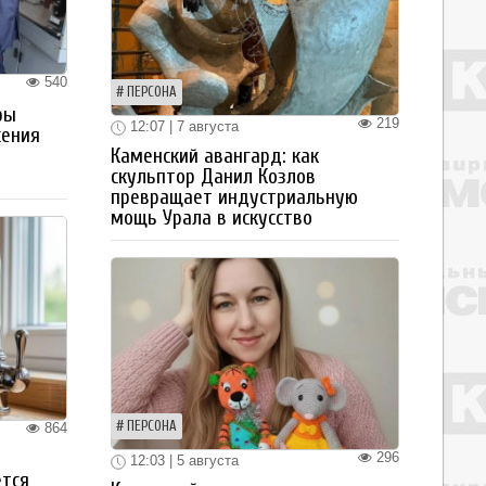
540
ПЕРСОНА
ры
219
12:07 | 7 августа
жения
Каменский авангард: как
скульптор Данил Козлов
превращает индустриальную
мощь Урала в искусство
ПЕРСОНА
864
296
12:03 | 5 августа
ется