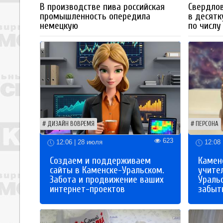
В производстве пива российская
Свердлов
промышленность опередила
в десятк
немецкую
по числу
ДИЗАЙН ВОВРЕМЯ
ПЕРСОНА
623
12:06 | 28 июля
12:08 
Создаем и поддерживаем
Каменс
сайты в Каменске-Уральском.
учите
Забота и продвижение ваших
Ураль
интернет-проектов
забыты