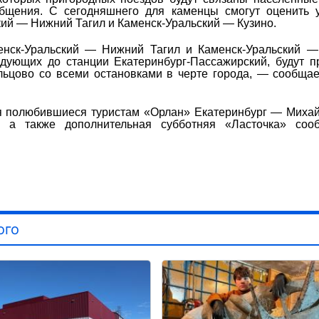
щения. С сегодняшнего для каменцы смогут оценить у
ий — Нижний Тагил и Каменск-Уральский — Кузино.
менск-Уральский — Нижний Тагил и Каменск-Уральский —
дующих до станции Екатеринбург-Пассажирский, будут 
ьцово со всеми остановками в черте города, — сообщае
ся полюбившиеся туристам «Орлан» Екатеринбург — Миха
, а также дополнительная субботняя «Ласточка» соо
ого