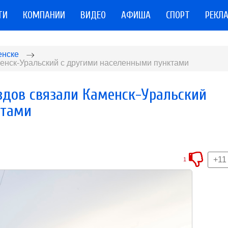
ТИ
КОМПАНИИ
ВИДЕО
АФИША
СПОРТ
РЕКЛ
енске
енск-Уральский с другими населенными пунктами
дов связали Каменск-Уральский
ктами
+11
1