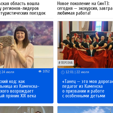
ская область вошла
Новое поколение на СинТЗ:
у регионов-лидеров
сегодня — экскурсия, завтра
 туристических поездок
любимая работа!
ПЕРСОНА
1052
| 24 июля
12:01 | 22 июля
кий код: как
«Танец — это моя дорога»
льница из Каменска-
педагог из Каменска
ского возрождает
о призвании и работе
й пряник XIX века
с особенными детьми