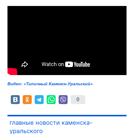
Видео: «Типичный Каменск-Уральский»
0
главные новости каменска-
уральского