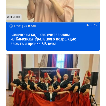
ПЕРСОНА
1076
12:08 | 24 июля
Каменский код: как учительница
из Каменска-Уральского возрождает
забытый пряник XIX века