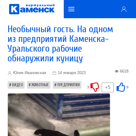
Необычный гость. На одном
из предприятий Каменска-
Уральского рабочие
обнаружили куницу
6618
Юлия Ивановская
14 января 2023
ВИДЕО
ЖИВОТНЫЕ
ПРЕДПРИЯТИЯ
+5
3
8