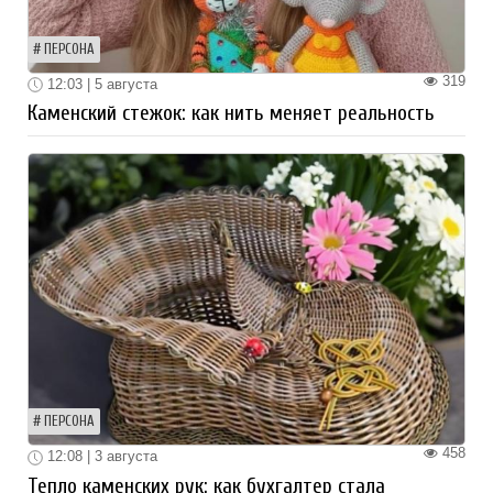
ПЕРСОНА
319
12:03 | 5 августа
Каменский стежок: как нить меняет реальность
ПЕРСОНА
458
12:08 | 3 августа
Тепло каменских рук: как бухгалтер стала