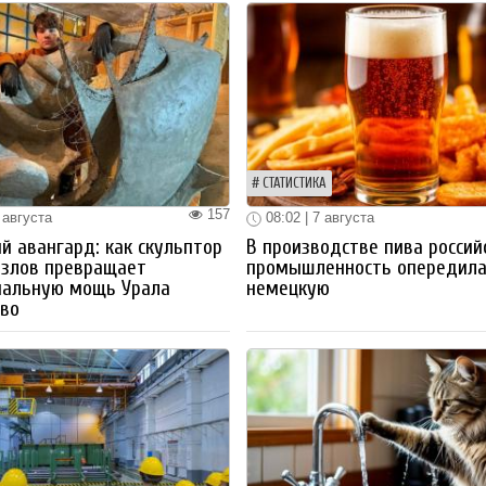
СТАТИСТИКА
157
 августа
08:02 | 7 августа
й авангард: как скульптор
В производстве пива россий
озлов превращает
промышленность опередил
иальную мощь Урала
немецкую
тво