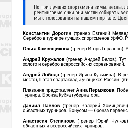
По три лучших спортсмена зимы, весны, ле
рейтинговые очки они могли собирать вес
мы с голосования на нашем портале. Две
Константин Дорогин
(тренер Евгений Медведе
Серебро в турнире лучших спортсменов УрФО. Ре
Ольга Каменщикова
(тренер Игорь Горланов). 
Андрей Кружалов
(тренер Андрей Белов). Тут
золото и серебро всероссийских соревнований.
Андрей Лобода
(тренер Ирина Кузьмина). В р
место), II этап спартакиады учащихся России -(в
Плавание представляет
Анна Пермякова
. Поб
турнира. Бронза Кубка губернатора.
Даниил Павлов
(тренер Валерий Хомицевич) 
областных турниров. Бонусом — бронза первенс
Анастасия Степанова
(тренер Юрий Чулков)
областных и всероссийских турниров.