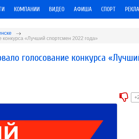
ТИ
КОМПАНИИ
ВИДЕО
АФИША
СПОРТ
РЕКЛ
енске
е конкурса «Лучший спортсмен 2022 года»
овало голосование конкурса «Лучши
+