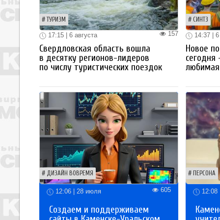
ТУРИЗМ
СИНТЗ
157
17:15 | 6 августа
14:37 | 6
Свердловская область вошла
Новое по
в десятку регионов-лидеров
сегодня 
по числу туристических поездок
любимая 
ДИЗАЙН ВОВРЕМЯ
ПЕРСОНА
605
12:06 | 28 июля
12:08 
Создаем и поддерживаем
Каменс
сайты в Каменске-Уральском.
учите