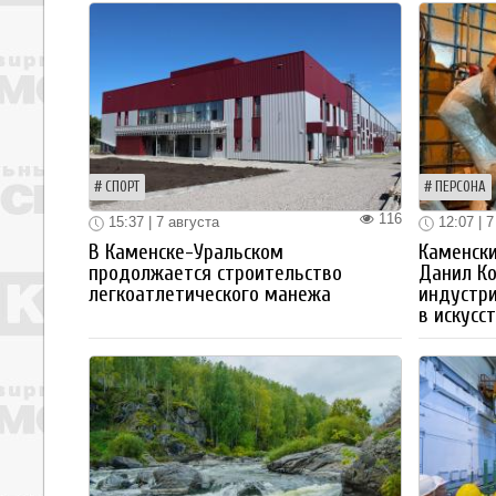
СПОРТ
ПЕРСОНА
116
15:37 | 7 августа
12:07 | 7
В Каменске-Уральском
Каменски
продолжается строительство
Данил К
легкоатлетического манежа
индустр
в искусс