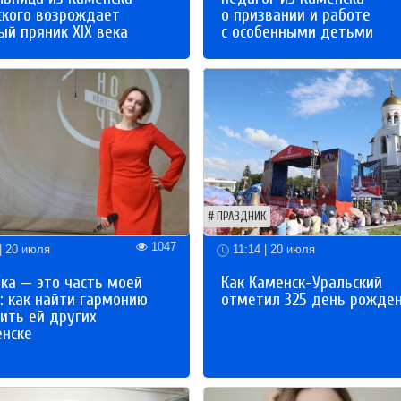
ского возрождает
о призвании и работе
й пряник XIX века
с особенными детьми
ПРАЗДНИК
1047
| 20 июля
11:14 | 20 июля
ка — это часть моей
Как Каменск-Уральский
: как найти гармонию
отметил 325 день рожде
ить ей других
енске