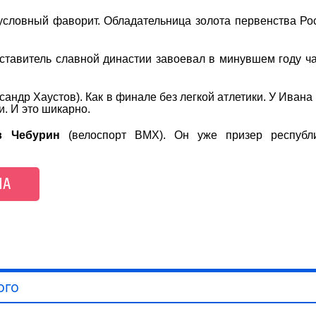
словный фаворит. Обладательница золота первенства Рос
дставитель славной династии завоевал в минувшем году 
андр Хаустов). Как в финале без легкой атлетики. У Ивана 
. И это шикарно.
в Чебурин
(велоспорт BMX). Он уже призер республи
НА
ого