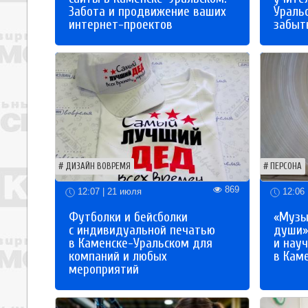
Забота и продвижение ваших
Ураль
интернет-проектов
забыты
ДИЗАЙН ВОВРЕМЯ
ПЕРСОНА
869
12:07 | 21 июля
12:06 
Футболки и бейсболки
«Музы
с индивидуальной печатью
души»
в Каменске-Уральском для
и науч
компаний и любых
в Кам
мероприятий