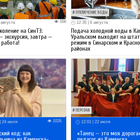
ОТКЛЮЧЕНИЕ ВОДЫ
166
 августа
12:35 | 6 августа
коление на СинТЗ:
Подача холодной воды в Ка
— экскурсия, завтра —
Уральском выходит на шта
работа!
режим в Синарском и Красн
районах
ПЕРСОНА
1026
| 24 июля
12:01 | 22 июля
кий код: как
«Танец — это моя дорога»
льница из Каменска-
педагог из Каменска