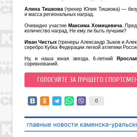
Алина Тишкова
(тренер Юлия Тишкова) — безу
и масса региональных наград.
Очевидно участие
Максима Хомицевича
. Пре
количество наград. Не ему ли быть лучшим?
Иван Чистых
(тренеры Александр Зыков и Алекс
серебро Кубка Федерации легкой атлетики России
Ну, и наша юная звезда. 6-летний
Яросла
соревнований.
ГОЛОСУЙТЕ ЗА ЛУЧШЕГО СПОРТСМЕ
0
главные новости каменска-уральск