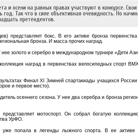
та и осени на равных правах участвуют в конкурсе. Свои
ь год. Так что в силе объективная очевидность. Но начи
надцать претендентов.
в) представляет бокс. В его активе бронза первенства
гиональная бронза. И масса прочих наград.
У нее золото и серебро в международном турнире «Дети Ази
 коллекция наград в первенствах велосипедных спорт ВМХ
езультатах Финал XI Зимней спартакиады учащихся России
торое и первое место).
едитель осеннего сезона. У нее два серебра и бронза регио
представляет мотоспорт. Он собрал богатую коллекци
тва УрФО.
 уже попала в легенды лыжного спорта. В ее активе 