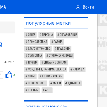
АМА
Войти
популярные метки
СИНТЗ
ПЕРСОНА
ОБРАЗОВАНИЕ
й
ПРОИСШЕСТВИЯ
РАБОТА
БЛАГОУСТРОЙСТВО
ПРАЗДНИК
СТАТИСТИКА
ОТКЛЮЧЕНИЕ ВОДЫ
2451
ТУРИЗМ
ДИЗАЙН ВОВРЕМЯ
ФОНД ПРЕДПРИНИМАТЕЛЬСТВА
НАГРАДА
2
2
СПОРТ
ЕДИНАЯ РОССИЯ
БЕЗОПАСНОСТЬ
МУЗЕЙ
ЗДОРОВЬЕ
ВЫБОРЫ
АВТО
жизнь каменска-