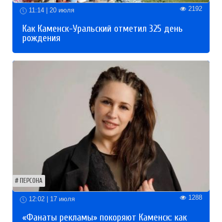
2192
11:14 | 20 июля
Как Каменск-Уральский отметил 325 день
рождения
ПЕРСОНА
1288
12:02 | 17 июля
«Фанаты рекламы» покоряют Каменск: как