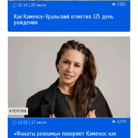
2181
11:14 | 20 июля
Как Каменск-Уральский отметил 325 день
рождения
ПЕРСОНА
1279
12:02 | 17 июля
«Фанаты рекламы» покоряют Каменск: как