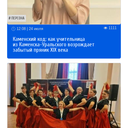
ПЕРСОНА
1111
12:08 | 24 июля
Каменский код: как учительница
из Каменска-Уральского возрождает
забытый пряник XIX века